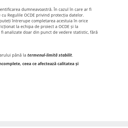
ntificarea dumneavoastră. În cazul în care ar fi
e cu Regulile OCDE privind protecția datelor.
puteți întrerupe completarea acestuia în orice
icționat la echipa de proiect a OCDE și la
fi analizate doar din punct de vedere statistic, fără
narului până la
termenul-limită stabilit
.
complete, ceea ce afectează calitatea și