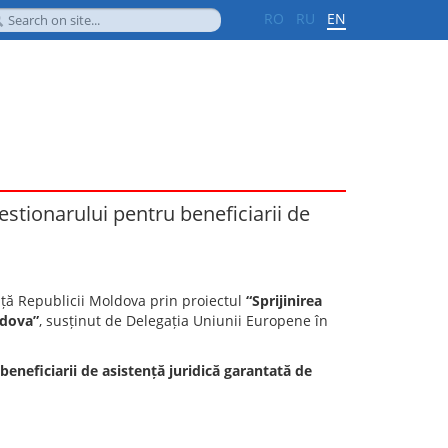
RO
RU
EN
estionarului pentru beneficiarii de
ță Republicii Moldova prin proiectul
“Sprijinirea
ldova”
, susținut de Delegația Uniunii Europene în
eneficiarii de asistență juridică garantată de