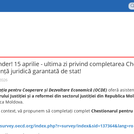
der! 15 aprilie - ultima zi privind completarea Ch
nță juridică garantată de stat!
 2026
ația pentru Cooperare și Dezvoltare Economică (OCDE)
oferă asisten
ului Justiției și a reformei din sectorul justiției din Republica Mo
ca Moldova.
t context, vă propunem să completați complet
Chestionarul pentru b
/survey.oecd.org/index.php?r=survey/index&sid=137364&lang=ro