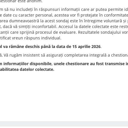
hestionar este anonim.
 să nu includeți în răspunsuri informații care ar putea permite ide
e date cu caracter personal, acestea vor fi protejate în conformitat
parea dumneavoastră la acest sondaj este în întregime voluntară și 
dacă vă simțiți inconfortabil. Accesul la datele colectate este restr
anții care sprijină procesul de evaluare. Rezultatele sondajului vor 
ntificat vreun răspuns individual.
l va rămâne deschis până la data de 15 aprilie 2026
.
ă, Vă rugăm insistent să asigurați completarea integrală a chestio
 informațiilor disponibile, unele chestionare au fost transmise in
bilitatea datelor colectate.