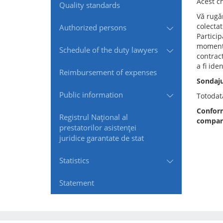
Acest c
Quality standards
Vă rugăm
colectat
Authorized persons
Partici
moment, 
Schedule of the duty lawyers
contract
a fi ide
Reimbursement of expenses
Sondaju
Public information
Totodat
Conform
Registrul Naţional al
compara
prestatorilor asistenţei
juridice garantate de stat
Statistics
Statement