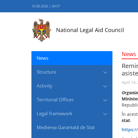
10.08.2026 | 04:57
National Legal Aid Council
News
News
Remin
Structure
asiste
April 14,
Activity
Organiz
Minister
Territorial Offices
Republi
Legal framework
În aces
stat
.
Medierea Garantată de Stat
https:/