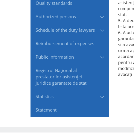
asistenț
Quality standards
compens
stat;
Authorized persons
5. A dec
lista ac
Schedule of the duty lawyers
6. A act
garantat
Reimbursement of expenses
și a avo
urma apr
acordar
Public information
pentru a
modifică
Registrul Naţional al
avocați 
prestatorilor asistenţei
juridice garantate de stat
Statistics
Statement