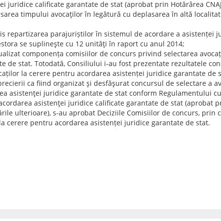
ei juridice calificate garantate de stat (aprobat prin Hotărârea CN
area timpului avocaţilor în legătură cu deplasarea în altă localita
is repartizarea parajuriștilor în sistemul de acordare a asistenței j
estora se suplineşte cu 12 unităţi în raport cu anul 2014;
ualizat componența comisiilor de concurs privind selectarea avocați
e de stat. Totodată, Consiliului i-au fost prezentate rezultatele co
caților la cerere pentru acordarea asistenței juridice garantate de 
ecierii ca fiind organizat şi desfăşurat concursul de selectare a avo
ea asistenţei juridice garantate de stat conform Regulamentului cu 
cordarea asistenţei juridice calificate garantate de stat (aprobat 
rile ulterioare), s-au aprobat Deciziile Comisiilor de concurs, prin 
la cerere pentru acordarea asistenței juridice garantate de stat.