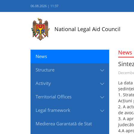
06.08.2026 | 11:37
National Legal Aid Council
News
News
Sinte
Structure
December
La data 
Activity
ședinței
1. Strat
Territorial Offices
Acțiuni
2. A act
Legal framework
de avoca
3. A apr
Medierea Garantată de Stat
judecăto
4.A apr