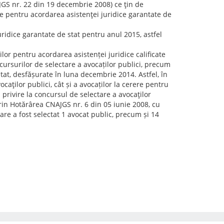
AJGS nr. 22 din 19 decembrie 2008) ce ţin de
te pentru acordarea asistenţei juridice garantate de
uridice garantate de stat pentru anul 2015, astfel
lor pentru acordarea asistenței juridice calificate
ncursurilor de selectare a avocaților publici, precum
stat, desfășurate în luna decembrie 2014. Astfel, în
caţilor publici, cât și a avocaților la cerere pentru
privire la concursul de selectare a avocaţilor
prin Hotărârea CNAJGS nr. 6 din 05 iunie 2008, cu
care a fost selectat 1 avocat public, precum și 14