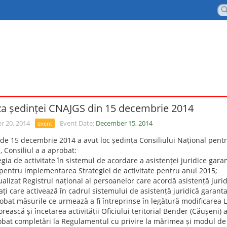
za ședinței CNAJGS din 15 decembrie 2014
 20, 2014
Event Date:
December 15, 2014
event
de 15 decembrie 2014 a avut loc ședința Consiliului Național pentru
, Consiliul a a aprobat:
egia de activitate în sistemul de acordare a asistenței juridice gara
 pentru implementarea Strategiei de activitate pentru anul 2015;
ualizat Registrul național al persoanelor care acordă asistență jurid
ți care activează în cadrul sistemului de asistență juridică garanta
obat măsurile ce urmează a fi întreprinse în legătură modificarea L
rească şi încetarea activității Oficiului teritorial Bender (Căușeni) 
obat completări la Regulamentul cu privire la mărimea și modul de