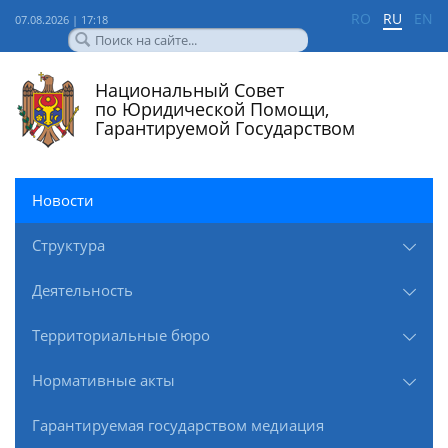
RO
RU
EN
07.08.2026 | 17:18
Национальный Совет
по Юридической Помощи,
Гарантируемой Государством
Новости
Структура
Деятельность
Территориальные бюро
Нормативные акты
Гарантируемая государством медиация