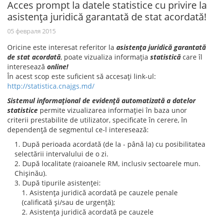
Acces prompt la datele statistice cu privire la
asistenţa juridică garantată de stat acordată!
05 февраля 2015
Oricine este interesat referitor la
asistenţa juridică garantată
de stat acordată
, poate vizualiza informaţia
statistică
care îl
interesează
online!
În acest scop este suficient să accesaţi link-ul:
http://statistica.cnajgs.md/
Sistemul informaţional de evidenţă automatizată a datelor
statistice
permite vizualizarea informaţiei în baza unor
criterii prestabilite de utilizator, specificate în cerere, în
dependenţă de segmentul ce-l interesează:
După perioada acordată (de la - până la) cu posibilitatea
selectării intervalului de o zi.
După localitate (raioanele RM, inclusiv sectoarele mun.
Chişinău).
După tipurile asistenţei:
Asistenţa juridică acordată pe cauzele penale
(calificată şi/sau de urgenţă);
Asistenţa juridică acordată pe cauzele