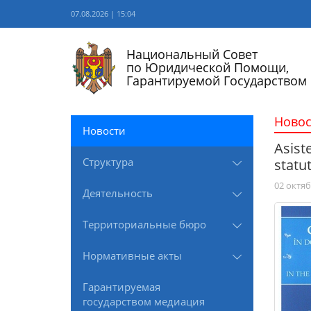
07.08.2026 | 15:04
Национальный Совет
по Юридической Помощи,
Гарантируемой Государством
Новос
Новости
Asiste
Структура
statut
02 октяб
Деятельность
Территориальные бюро
Нормативные акты
Гарантируемая
государством медиация