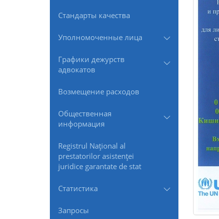
Стандарты качества
Уполномоченные лица
Графики дежурств
адвокатов
Возмещение расходов
Общественная
информация
Registrul Naţional al
prestatorilor asistenţei
juridice garantate de stat
Статистика
Запросы