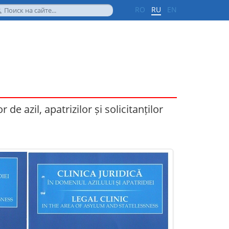
RO
RU
EN
r de azil, apatrizilor și solicitanților