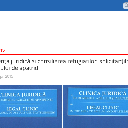
ти
nța juridică și consilierea refugiaților, solicitanțilo
ului de apatrid!
ря 2015