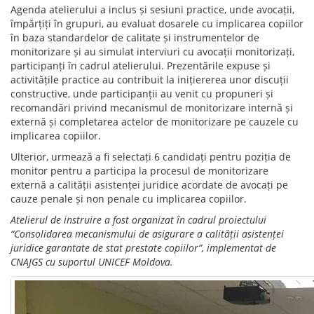
Agenda atelierului a inclus și sesiuni practice, unde avocații,
împărțiți în grupuri, au evaluat dosarele cu implicarea copiilor
în baza standardelor de calitate și instrumentelor de
monitorizare și au simulat interviuri cu avocații monitorizați,
participanți în cadrul atelierului. Prezentările expuse și
activitățile practice au contribuit la inițiererea unor discuții
constructive, unde participanții au venit cu propuneri și
recomandări privind mecanismul de monitorizare internă și
externă și completarea actelor de monitorizare pe cauzele cu
implicarea copiilor.
Ulterior, urmează a fi selectați 6 candidați pentru poziția de
monitor pentru a participa la procesul de monitorizare
externă a calității asistenței juridice acordate de avocați pe
cauze penale și non penale cu implicarea copiilor.
Atelierul de instruire a fost organizat în cadrul proiectului
“Consolidarea mecanismului de asigurare a calității asistenței
juridice garantate de stat prestate copiilor”, implementat de
CNAJGS cu suportul UNICEF Moldova.