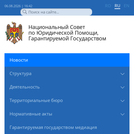
RO
RU
EN
06.08.2026 | 16:42
Национальный Совет
по Юридической Помощи,
Гарантируемой Государством
Новости
Структура
Деятельность
Территориальные бюро
Нормативные акты
Гарантируемая государством медиация