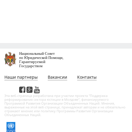
Национальный Совет
по Юридической Помощи,
Гарантируемой
Государством
Наши партнеры
Вакансии
Контакты
Этa веб-страница разработана при участии проекта "Поддержка
реформирования сектора юстиции в Молдове", финансируемого
Программой Развития Организации Объединенных Наций. Мнения,
выраженные на этой веб-страницe, принадлежат авторам и не обязательно
отражают мнение или политику Программы Развития Организации
Объединенных Наций.