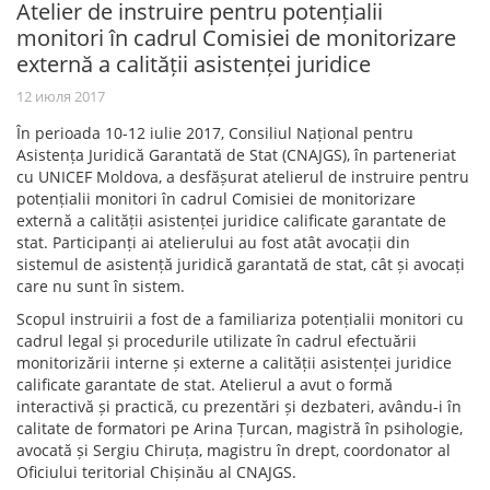
Atelier de instruire pentru potențialii
monitori în cadrul Comisiei de monitorizare
externă a calității asistenței juridice
12 июля 2017
În perioada 10-12 iulie 2017, Consiliul Național pentru
Asistența Juridică Garantată de Stat (CNAJGS), în parteneriat
cu UNICEF Moldova, a desfășurat atelierul de instruire pentru
potențialii monitori în cadrul Comisiei de monitorizare
externă a calității asistenței juridice calificate garantate de
stat. Participanți ai atelierului au fost atât avocații din
sistemul de asistență juridică garantată de stat, cât și avocați
care nu sunt în sistem.
Scopul instruirii a fost de a familiariza potențialii monitori cu
cadrul legal și procedurile utilizate în cadrul efectuării
monitorizării interne și externe a calității asistenței juridice
calificate garantate de stat. Atelierul a avut o formă
interactivă și practică, cu prezentări și dezbateri, avându-i în
calitate de formatori pe Arina Țurcan, magistră în psihologie,
avocată și Sergiu Chiruța, magistru în drept, coordonator al
Oficiului teritorial Chișinău al CNAJGS.