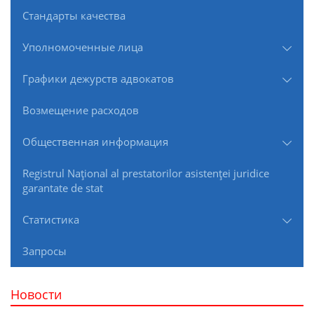
Стандарты качества
Уполномоченные лица
Графики дежурств адвокатов
Возмещение расходов
Общественная информация
Registrul Naţional al prestatorilor asistenţei juridice
garantate de stat
Статистика
Запросы
Новости