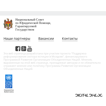
Национальный Совет
по Юридической Помощи,
Гарантируемой
Государством
Наши партнеры
Вакансии
Контакты
Этa веб-страница разработана при участии проекта "Поддержка
реформирования сектора юстиции в Молдове", финансируемого
Программой Развития Организации Объединенных Наций. Мнения,
выраженные на этой веб-страницe, принадлежат авторам и не обязательно
отражают мнение или политику Программы Развития Организации
Объединенных Наций.