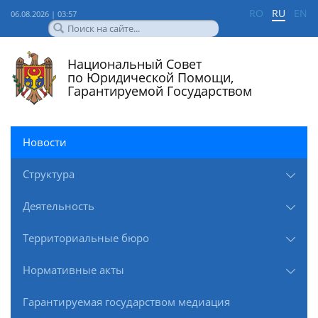
RO
RU
EN
06.08.2026 | 03:57
Национальный Совет
по Юридической Помощи,
Гарантируемой Государством
Новости
Структура
Деятельность
Территориальные бюро
Нормативные акты
Гарантируемая государством медиация