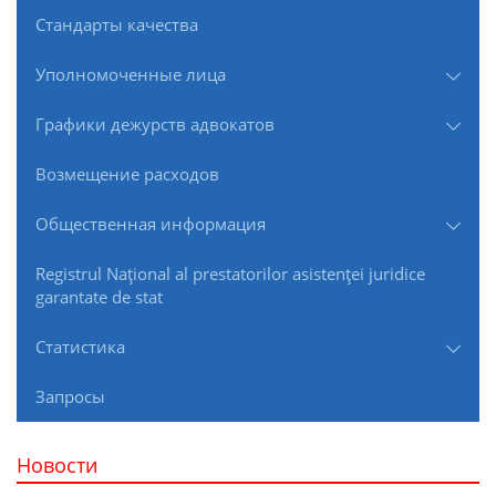
Стандарты качества
Уполномоченные лица
Графики дежурств адвокатов
Возмещение расходов
Общественная информация
Registrul Naţional al prestatorilor asistenţei juridice
garantate de stat
Статистика
Запросы
Новости