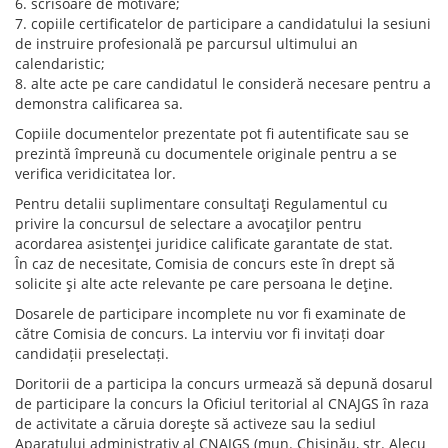
6. scrisoare de motivare;
7. copiile certificatelor de participare a candidatului la sesiuni
de instruire profesională pe parcursul ultimului an
calendaristic;
8. alte acte pe care candidatul le consideră necesare pentru a
demonstra calificarea sa.
Copiile documentelor prezentate pot fi autentificate sau se
prezintă împreună cu documentele originale pentru a se
verifica veridicitatea lor.
Pentru detalii suplimentare consultaţi Regulamentul cu
privire la concursul de selectare a avocaţilor pentru
acordarea asistenţei juridice calificate garantate de stat.
În caz de necesitate, Comisia de concurs este în drept să
solicite şi alte acte relevante pe care persoana le deţine.
Dosarele de participare incomplete nu vor fi examinate de
către Comisia de concurs. La interviu vor fi invitați doar
candidații preselectați.
Doritorii de a participa la concurs urmează să depună dosarul
de participare la concurs la Oficiul teritorial al CNAJGS în raza
de activitate a căruia doreşte să activeze sau la sediul
Aparatului administrativ al CNAJGS (mun. Chişinău, str. Alecu