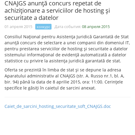
CNAJGS anunţă concurs repetat de
achiziţionare a serviciilor de hosting şi
securitate a datelor
01 апреля 2015
Дата события:
08 апреля 2015
конкурс
Consiliul Naţional pentru Asistenţa Juridică Garantată de Stat
anunţă concurs de selectare a unei companii din domeniul IT,
pentru prestarea serviciilor de hosting şi securitate a datelor
sistemului informaţional de evidenţă automatizată a datelor
statistice cu privire la asistenţa juridică garantată de stat.
Oferta se prezintă în limba de stat şi se depune la adresa
Aparatului administrativ al CNAJGS (str. A. Russo nr.1, bl. A,
bir. 94) până la data de 8 aprilie 2015, ora: 11:00. Cerinţele
specifice le găsiţi în caietul de sarcini anexat.
Caiet_de_sarcini_hosting_securitate_soft_CNAJGS.doc