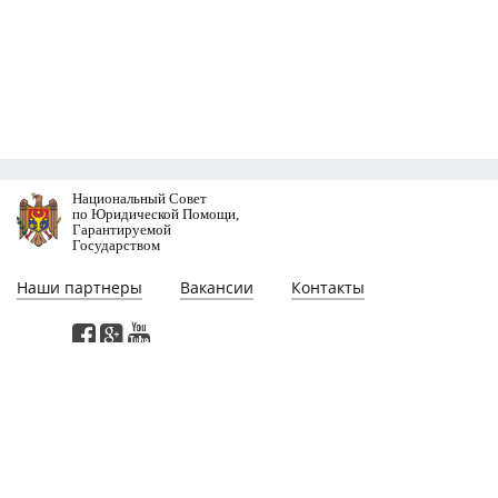
Национальный Совет
по Юридической Помощи,
Гарантируемой
Государством
Наши партнеры
Вакансии
Контакты
Этa веб-страница разработана при участии проекта "Поддержка
реформирования сектора юстиции в Молдове", финансируемого
Программой Развития Организации Объединенных Наций. Мнения,
выраженные на этой веб-страницe, принадлежат авторам и не обязательно
отражают мнение или политику Программы Развития Организации
Объединенных Наций.