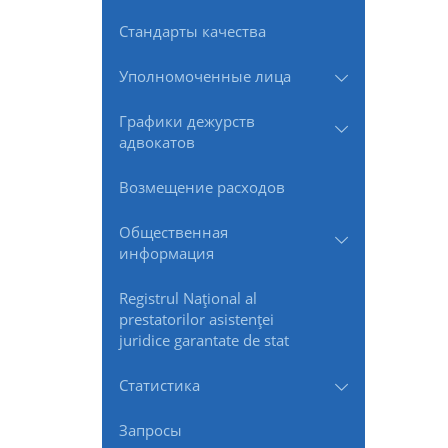
Стандарты качества
Уполномоченные лица
Графики дежурств
адвокатов
Возмещение расходов
Общественная
информация
Registrul Naţional al
prestatorilor asistenţei
juridice garantate de stat
Статистика
Запросы