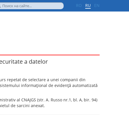
RO
RU
EN
securitate a datelor
urs repetat de selectare a unei companii din
r sistemului informaţional de evidenţă automatizată
trativ al CNAJGS (str. A. Russo nr.1, bl. A, bir. 94)
aietul de sarcini anexat.