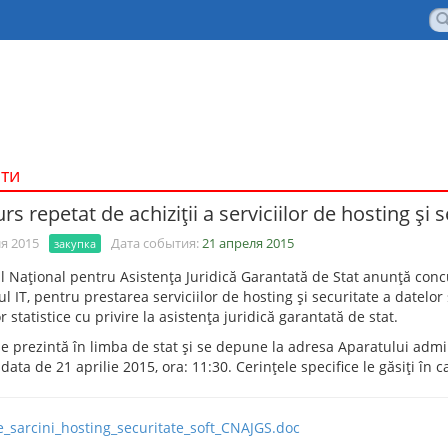
ти
s repetat de achiziţii a serviciilor de hosting şi 
я 2015
Дата события:
21 апреля 2015
закупка
ul Naţional pentru Asistenţa Juridică Garantată de Stat anunţă conc
 IT, pentru prestarea serviciilor de hosting şi securitate a datelo
r statistice cu privire la asistenţa juridică garantată de stat.
e prezintă în limba de stat şi se depune la adresa Aparatului adminis
data de 21 aprilie 2015, ora: 11:30. Cerinţele specifice le găsiţi în c
e_sarcini_hosting_securitate_soft_CNAJGS.doc