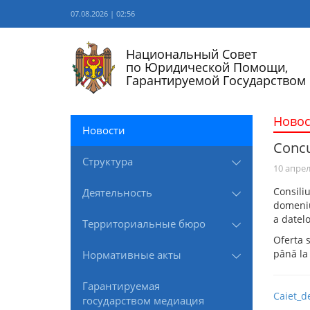
07.08.2026 | 02:56
Национальный Совет
по Юридической Помощи,
Гарантируемой Государством
Новос
Новости
Concur
Структура
10 апрел
Consili
Деятельность
domeniul
a datelo
Территориальные бюро
Oferta s
până la 
Нормативные акты
Гарантируемая
Caiet_d
государством медиация