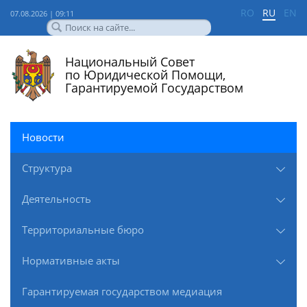
RO
RU
EN
07.08.2026 | 09:11
Национальный Совет
по Юридической Помощи,
Гарантируемой Государством
Новости
Структура
Деятельность
Территориальные бюро
Нормативные акты
Гарантируемая государством медиация