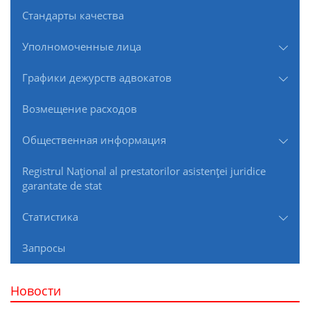
Стандарты качества
Уполномоченные лица
Графики дежурств адвокатов
Возмещение расходов
Общественная информация
Registrul Naţional al prestatorilor asistenţei juridice
garantate de stat
Статистика
Запросы
Новости