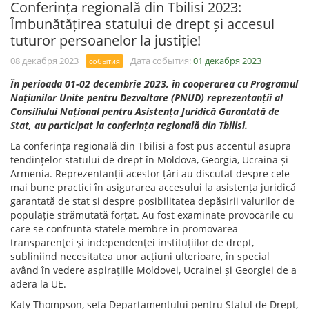
Conferința regională din Tbilisi 2023:
Îmbunătățirea statului de drept și accesul
tuturor persoanelor la justiție!
08 декабря 2023
Дата события:
01 декабря 2023
события
În perioada 01-02 decembrie 2023, în cooperarea cu Programul
Națiunilor Unite pentru Dezvoltare (PNUD) reprezentanții al
Consiliului Național pentru Asistența Juridică Garantată de
Stat, au participat la conferința regională din Tbilisi.
La conferința regională din Tbilisi a fost pus accentul asupra
tendințelor statului de drept în Moldova, Georgia, Ucraina și
Armenia. Reprezentanții acestor țări au discutat despre cele
mai bune practici în asigurarea accesului la asistența juridică
garantată de stat și despre posibilitatea depășirii valurilor de
populație strămutată forțat. Au fost examinate provocările cu
care se confruntă statele membre în promovarea
transparenţei şi independenţei instituțiilor de drept,
subliniind necesitatea unor acțiuni ulterioare, în special
având în vedere aspirațiile Moldovei, Ucrainei și Georgiei de a
adera la UE.
Katy Thompson, șefa Departamentului pentru Statul de Drept,