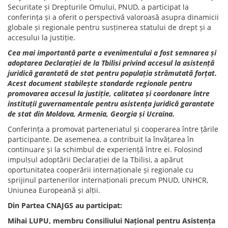
Securitate și Drepturile Omului, PNUD, a participat la
conferința și a oferit o perspectivă valoroasă asupra dinamicii
globale și regionale pentru susținerea statului de drept și a
accesului la justiție.
Cea mai importantă parte a evenimentului a fost semnarea și
adoptarea Declarației de la Tbilisi privind accesul la asistență
juridică garantată de stat pentru populația strămutată forțat.
Acest document stabilește standarde regionale pentru
promovarea accesul la justiție, calitatea și coordonare între
instituții guvernamentale pentru asistența juridică garantate
de stat din Moldova, Armenia, Georgia și Ucraina.
Conferința a promovat parteneriatul și cooperarea între țările
participante. De asemenea, a contribuit la învățarea în
continuare și la schimbul de experiență între ei. Folosind
impulsul adoptării Declarației de la Tbilisi, a apărut
oportunitatea cooperării internaționale și regionale cu
sprijinul partenerilor internaționali precum PNUD, UNHCR,
Uniunea Europeană și alții.
Din Partea CNAJGS au participat:
Mihai LUPU, membru Consiliului Național pentru Asistența