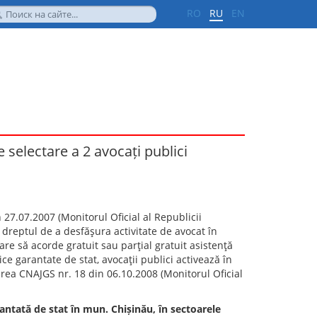
RO
RU
EN
 selectare a 2 avocați publici
n 27.07.2007 (Monitorul Oficial al Republicii
 dreptul de a desfăşura activitate de avocat în
tare să acorde gratuit sau parţial gratuit asistenţă
ice garantate de stat, avocaţii publici activează în
ârea CNAJGS nr. 18 din 06.10.2008 (Monitorul Oficial
arantată de stat în mun. Chișinău, în sectoarele