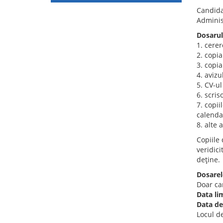
Candida
Adminis
Dosarul
1. cerer
2. copia
3. copia
4. avizu
5. CV-ul
6. scris
7. copii
calendar
8. alte 
Copiile
veridici
deţine.
Dosarel
Doar can
Data li
Data de
Locul de