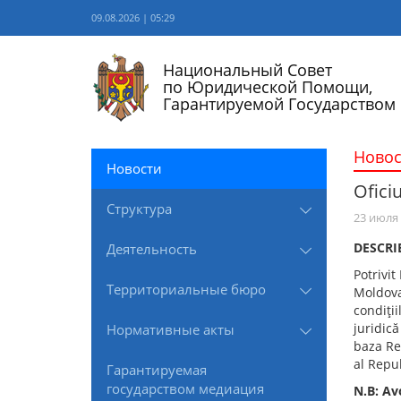
09.08.2026 | 05:29
Национальный Совет
по Юридической Помощи,
Гарантируемой Государством
Новос
Новости
Ofici
Структура
23 июля
DESCRI
Деятельность
Potrivit
Территориальные бюро
Moldova,
condiţii
juridică
Нормативные акты
baza Re
al Repub
Гарантируемая
государством медиация
N.B: Avo