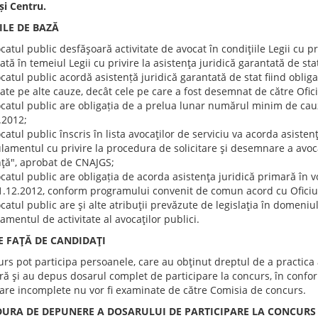
și Centru.
ILE DE BAZĂ
catul public desfăşoară activitate de avocat în condiţiile Legii cu pr
cată în temeiul Legii cu privire la asistenţa juridică garantată de st
catul public acordă asistență juridică garantată de stat fiind obliga
icate pe alte cauze, decât cele pe care a fost desemnat de către Ofici
catul public are obligația de a prelua lunar numărul minim de cauz
.2012;
catul public înscris în lista avocaţilor de serviciu va acorda asiste
ulamentul cu privire la procedura de solicitare şi desemnare a avoc
ţă", aprobat de CNAJGS;
catul public are obligația de acorda asistenţa juridică primară în 
1.12.2012, conform programului convenit de comun acord cu Oficiul 
catul public are şi alte atribuţii prevăzute de legislaţia în domeniul
amentul de activitate al avocaţilor publici.
E FAŢĂ DE CANDIDAŢI
rs pot participa persoanele, care au obţinut dreptul de a practica ac
ă şi au depus dosarul complet de participare la concurs, în conform
pare incomplete nu vor fi examinate de către Comisia de concurs.
URA DE DEPUNERE A DOSARULUI DE PARTICIPARE LA CONCURS