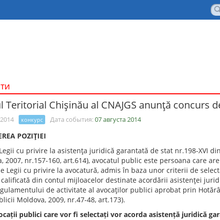
ти
ul Teritorial Chişinău al CNAJGS anunţă concurs de
 2014
Дата события:
07 августа 2014
конкурс
EREA POZIŢIEI
 Legii cu privire la asistenţa juridică garantată de stat nr.198-XVI di
 2007, nr.157-160, art.614), avocatul public este persoana care are
le Legii cu privire la avocatură, admis în baza unor criterii de selec
 calificată din contul mijloacelor destinate acordării asistenţei jurid
gulamentului de activitate al avocaţilor publici aprobat prin Hotăr
licii Moldova, 2009, nr.47-48, art.173).
cații publici care vor fi selectați vor acorda asistență juridică g