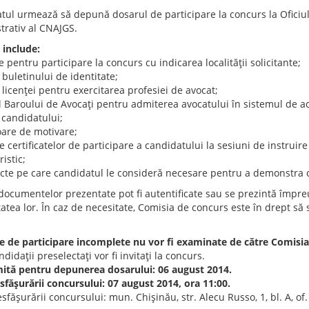
tul urmează să depună dosarul de participare la concurs la Oficiul
trativ al CNAJGS.
 include:
e pentru participare la concurs cu indicarea localităţii solicitante;
 buletinului de identitate;
 licenţei pentru exercitarea profesiei de avocat;
l Baroului de Avocaţi pentru admiterea avocatului în sistemul de ac
 candidatului;
oare de motivare;
le certificatelor de participare a candidatului la sesiuni de instrui
istic;
acte pe care candidatul le consideră necesare pentru a demonstra ca
 documentelor prezentate pot fi autentificate sau se prezintă împre
tatea lor. În caz de necesitate, Comisia de concurs este în drept să 
e de participare incomplete nu vor fi examinate de către Comisia
didaţii preselectaţi vor fi invitaţi la concurs.
mită pentru depunerea dosarului: 06 august 2014.
sfăşurării concursului: 07 august 2014, ora 11:00.
sfăşurării concursului: mun. Chişinău, str. Alecu Russo, 1, bl. A, of.