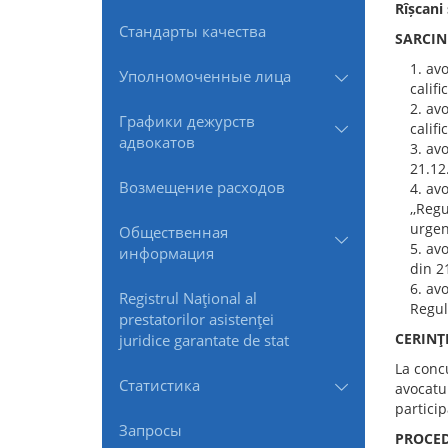
Rîșcani 
Стандарты качества
SARCIN
avo
Уполномоченные лица
califi
avo
Графики дежурств
calif
адвокатов
avo
21.12
Возмещение расходов
avo
,,Reg
urgen
Общественная
avo
информация
din 2
avo
Registrul Naţional al
Regul
prestatorilor asistenţei
CERINŢ
juridice garantate de stat
La concu
Статистика
avocatur
partici
Запросы
PROCED