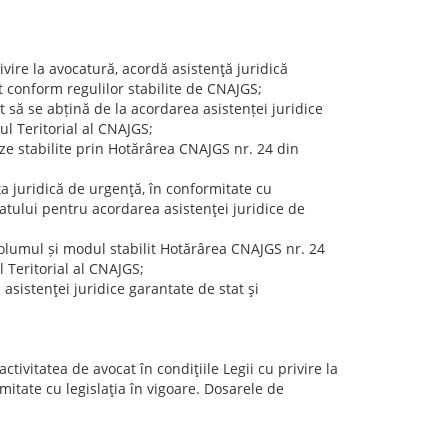
ivire la avocatură, acordă asistenţă juridică
at conform regulilor stabilite de CNAJGS;
t să se abțină de la acordarea asistenței juridice
ul Teritorial al CNAJGS;
e stabilite prin Hotărârea CNAJGS nr. 24 din
nţa juridică de urgenţă, în conformitate cu
atului pentru acordarea asistenţei juridice de
volumul și modul stabilit Hotărârea CNAJGS nr. 24
Teritorial al CNAJGS;
 asistenţei juridice garantate de stat şi
tivitatea de avocat în condiţiile Legii cu privire la
itate cu legislaţia în vigoare. Dosarele de