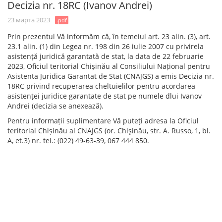
Decizia nr. 18RC (Ivanov Andrei)
23 марта 2023
.pdf
Prin prezentul Vă informăm că, în temeiul art. 23 alin. (3), art.
23.1 alin. (1) din Legea nr. 198 din 26 iulie 2007 cu privirela
asistență juridică garantată de stat, la data de 22 februarie
2023, Oficiul teritorial Chișinău al Consiliului Național pentru
Asistenta Juridica Garantat de Stat (CNAJGS) a emis Decizia nr.
18RC privind recuperarea cheltuielilor pentru acordarea
asistenței juridice garantate de stat pe numele dlui Ivanov
Andrei (decizia se anexează).
Pentru informații suplimentare Vă puteți adresa la Oficiul
teritorial Chișinău al CNAJGS (or. Chişinău, str. A. Russo, 1, bl.
A, et.3) nr. tel.: (022) 49-63-39, 067 444 850.