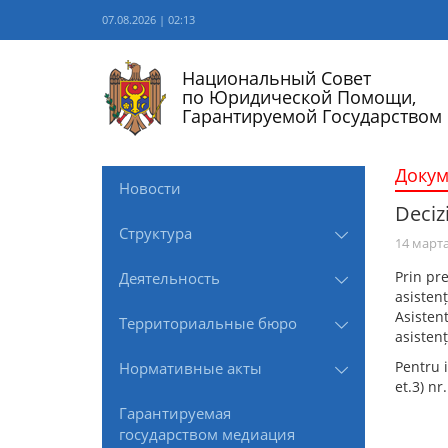
07.08.2026 | 02:13
Национальный Совет
по Юридической Помощи,
Гарантируемой Государством
Доку
Новости
Deciz
Структура
14 марта
Prin pre
Деятельность
asistenț
Asisten
Территориальные бюро
asisten
Pentru i
Нормативные акты
et.3) nr
Гарантируемая
государством медиация