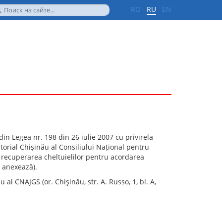
RO
RU
EN
) din Legea nr. 198 din 26 iulie 2007 cu privirela
itorial Chișinău al Consiliului Național pentru
d recuperarea cheltuielilor pentru acordarea
e anexează).
 al CNAJGS (or. Chişinău, str. A. Russo, 1, bl. A,