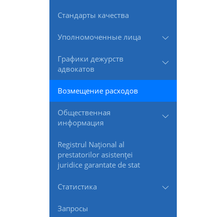
Стандарты качества
Уполномоченные лица
Графики дежурств
адвокатов
Возмещение расходов
Общественная
информация
Registrul Naţional al
prestatorilor asistenţei
juridice garantate de stat
Статистика
Запросы