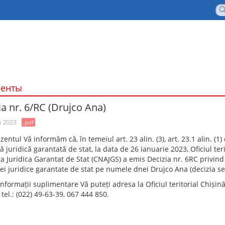
менты
ia nr. 6/RC (Drujco Ana)
 2023
.pdf
zentul Vă informăm că, în temeiul art. 23 alin. (3), art. 23.1 alin. (1
ă juridică garantată de stat, la data de 26 ianuarie 2023, Oficiul ter
ta Juridica Garantat de Stat (CNAJGS) a emis Decizia nr. 6RC privin
ței juridice garantate de stat pe numele dnei Drujco Ana (decizia s
nformații suplimentare Vă puteți adresa la Oficiul teritorial Chișinău
. tel.: (022) 49-63-39, 067 444 850.