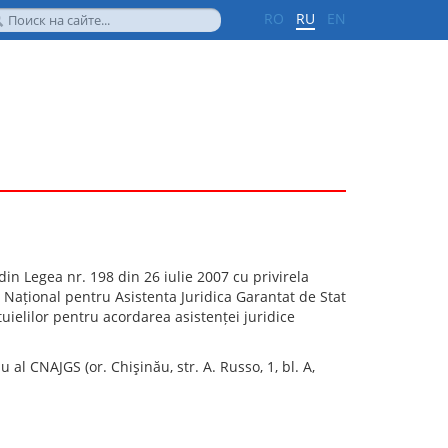
RO
RU
EN
) din Legea nr. 198 din 26 iulie 2007 cu privirela
ui Național pentru Asistenta Juridica Garantat de Stat
uielilor pentru acordarea asistenței juridice
 al CNAJGS (or. Chişinău, str. A. Russo, 1, bl. A,