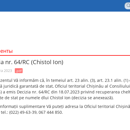
менты
a nr. 64/RC (Chistol Ion)
та 2023
.pdf
zentul Vă informăm că, în temeiul art. 23 alin. (3), art. 23.1 alin. (1
ă juridică garantată de stat, Oficiul teritorial Chișinău al Consiliul
) a emis Decizia nr. 64/RC din 18.07.2023 privind recuperarea chelt
e de stat pe numele dlui Chistol Ion (decizia se anexează).
nformații suplimentare Vă puteți adresa la Oficiul teritorial Chișinău
. tel.: (022) 49-63-39, 067 444 850.