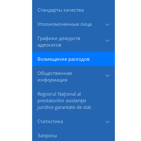
Стандарты качества
Уполномоченные лица
Графики дежурств
адвокатов
Возмещение расходов
Общественная
информация
Registrul Naţional al
prestatorilor asistenţei
juridice garantate de stat
Статистика
Запросы