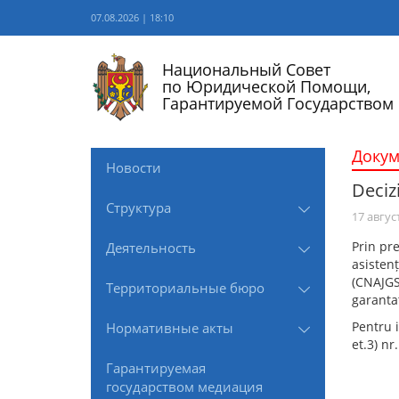
07.08.2026 | 18:10
Национальный Совет
по Юридической Помощи,
Гарантируемой Государством
Доку
Новости
Decizi
Структура
17 авгус
Prin pre
Деятельность
asistenț
(CNAJGS
Территориальные бюро
garantat
Pentru i
Нормативные акты
et.3) nr
Гарантируемая
государством медиация