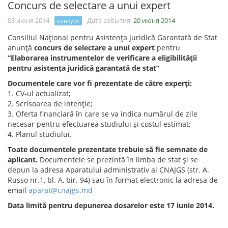
Concurs de selectare a unui expert
03 июня 2014
Дата события:
20 июня 2014
конкурс
Consiliul Naţional pentru Asistenţa Juridică Garantată de Stat
anunţă
concurs de selectare a unui expert
pentru
“Elaborarea instrumentelor de verificare a eligibilităţii
pentru asistenţa juridică garantată de stat”
Documentele care vor fi prezentate de către experţi:
1. CV-ul actualizat;
2. Scrisoarea de intenţie;
3. Oferta financiară în care se va indica numărul de zile
necesar pentru efectuarea studiului şi costul estimat;
4. Planul studiului.
Toate documentele prezentate trebuie să fie semnate de
aplicant.
Documentele se prezintă în limba de stat şi se
depun la adresa Aparatului administrativ al CNAJGS (str. A.
Russo nr.1, bl. A, bir. 94) sau în format electronic la adresa de
email
aparat@cnajgs.md
Data limită pentru depunerea dosarelor este 17 iunie 2014.