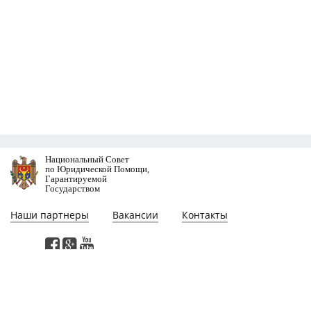
Национальный Совет
по Юридической Помощи,
Гарантируемой
Государством
Наши партнеры
Вакансии
Контакты
Этa веб-страница разработана при участии проекта "Поддержка
реформирования сектора юстиции в Молдове", финансируемого
Программой Развития Организации Объединенных Наций. Мнения,
выраженные на этой веб-страницe, принадлежат авторам и не обязательно
отражают мнение или политику Программы Развития Организации
Объединенных Наций.