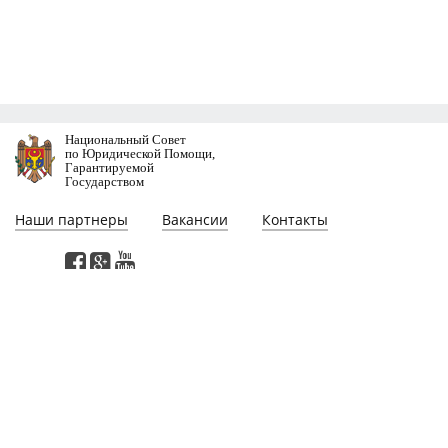
Национальный Совет
по Юридической Помощи,
Гарантируемой
Государством
Наши партнеры
Вакансии
Контакты
Этa веб-страница разработана при участии проекта "Поддержка
реформирования сектора юстиции в Молдове", финансируемого
Программой Развития Организации Объединенных Наций. Мнения,
выраженные на этой веб-страницe, принадлежат авторам и не обязательно
отражают мнение или политику Программы Развития Организации
Объединенных Наций.