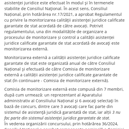
asistenţei juridice este efectuat în modul şi în termenele
stabilite de Consiliul Naţional. În acest sens, Consiliul
Național, prin hotărârea nr.17/2021, a aprobat Regulamentul
cu privire la monitorizarea calităţii asistenţei juridice calificate
garantate de stat acordată de către avocați. Potrivit
regulamentului, una din modalitățile de organizare a
procesului de monitorizare și control a calității asistenței
juridice calificate garantate de stat acordată de avocaţi este
monitorizarea externă.
Monitorizarea externă a calității asistenței juridice calificate
garantate de stat este organizată anual de către Consiliul
Național şi efectuată de către Comisia de monitorizare
externă a calității asistenței juridice calificate garantate de
stat (în continuare - Comisia de monitorizare externă).
Comisia de monitorizare externă este compusă din 7 membri,
după cum urmează: un reprezentant al Aparatului
administrativ al Consiliului Național şi 6 avocaţi selectaţi în
bază de concurs, dintre care 3 avocaţi care fac parte din
sistemul de asistenţă juridică garantată de stat, iar alții
3 nu
fac parte din sistemul asistenţei juridice garantate de stat
.
În vederea organizării concursului, prin hotărârea 36/2024,