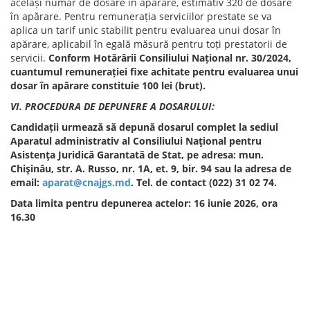
același număr de dosare în apărare, estimativ 320 de dosare
în apărare. Pentru remunerația serviciilor prestate se va
aplica un tarif unic stabilit pentru evaluarea unui dosar în
apărare, aplicabil în egală măsură pentru toți prestatorii de
servicii.
Conform Hotărârii Consiliului Național nr. 30/2024,
cuantumul remunerației fixe achitate pentru evaluarea unui
dosar în apărare constituie 100 lei (brut).
VI. PROCEDURA DE DEPUNERE A DOSARULUI:
Candidații urmează să depună dosarul complet la sediul
Aparatul administrativ al Consiliului Naţional pentru
Asistenţa Juridică Garantată de Stat, pe adresa: mun.
Chişinău, str. A. Russo, nr. 1A, et. 9, bir. 94 sau la adresa de
email:
aparat@cnajgs.md
. Tel. de contact (022) 31 02 74.
Data limita pentru depunerea actelor: 16 iunie 2026, ora
16.30