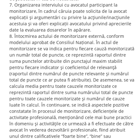
Organizarea interviului cu avocatul participant la
monitorizare, în cadrul căruia poate solicita de la avocat
explicații şi argumentări cu privire la acţiunile/inacţiunile
acestuia şi va oferi explicații avocatului privind aprecierile
date la evaluarea dosarelor în apărare.
Întocmirea actului de monitorizare externă, conform
modelului aprobat de Consiliul Național. În actul de
monitorizare se va indica pentru fiecare cauză monitorizată
un număr total de puncte, ce reprezintă raportul dintre
suma punctelor atribuite din punctajul maxim stabilit
pentru fiecare indicator şi coeficientul de relevanţă
(raportul dintre numărul de puncte relevante şi numărul
total de puncte ce ar putea fi atribuite). De asemenea, se va
calcula media pentru toate cauzele monitorizate ce
reprezintă raportul dintre suma numărului total de puncte
pentru toate cauzele monitorizate şi numărul de cauze
luate în calcul. În continuare, se indică aspectele pozitive
constatate în procesul de monitorizare, deficiențele de
activitate profesională, menţionând cele mai bune practici
în domeniu şi activităţile ce urmează a fi efectuate de către
avocat în vederea dezvoltării profesionale, fiind atribuit
unul dintre calificativele “foarte bine”, “bine” sau