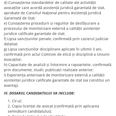
d) Cunoașterea standardelor de calitate ale activității
avocaților care acordă asistență juridică garantată de stat,
aprobate de Consiliul Naţional pentru Asistenţă Juridică
Garantată de Stat;
e) Cunoașterea procedurii și regulilor de desfășurare a
procesului de monitorizare externă a calității asistenței
juridice calificate garantate de stat;
f) Lipsa sancțiunilor penale, confirmată prin cazierul judiciar
detaliat;
g) Lipsa sancțiunilor disciplinare aplicate în ultimii 3 ani,
confirmată prin actul Comisiei de etică și disciplină a Uniunii
Avocaților;
h) Capacitate de analiză și întocmire a rapoartelor, confirmată
prin documente, studii, publicații realizate anterior;
i) Experiența anterioară de monitorizare externă a calității
asistenței juridice calificate garantate de stat (va constitui un
avantaj).
IV. DOSARUL CANDIDATULUI VA INCLUDE:
CV-ul;
Copia licenței de avocat (confirmată prin aplicarea
semnăturii candidatului);