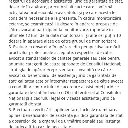
registrul de acordare a asistenței juridice garantate de stat,
dosarele în apărare, precum și alte acte care confirmă
activitatea profesională a avocatului şi pe care acesta le
consideră necesar de a le prezenta. În cadrul monitorizării
externe, se examinează 10 dosare în apărare propuse de
către avocatul participant la monitorizare, raportate în
ultimele 12 luni de la data monitorizării și alte cel puţin 10
dosare în apărare alese de către grupul de monitorizare.
Evaluarea dosarelor în apărare din perspectiva: urmării
practicilor profesionale acceptate; respectării de către
avocat a standardelor de calitate generale sau cele pentru
anumite categorii de cauze aprobate de Consiliul Național;
strategia de apărare/reprezentare convenită de către
avocat cu beneficiarul de asistenţă juridică garantată de
stat; calitatea actelor întocmite; respectarea de către avocat
a condițiilor contractului de acordare a asistenţei juridice
garantate de stat încheiat cu Oficiul teritorial al Consiliului
Național şi a cadrului legal ce vizează asistența juridică
garantată de stat.
Efectuarea verificări suplimentare, inclusiv examinarea
opiniei beneficiarilor de asistenţă juridică garantată de stat,
a dosarelor de la organul de urmărire penală sau instanţa
de judecată, în caz de necesitate.