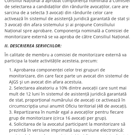
Consiliul Național a aprobat componența nominală a Comisiei
de selectarea a candidaților din rândurile avocaților, care are
sarcina de a selecta 3 avocați din rândurile celor care
activează în sistemul de asistenţă juridică garantată de stat și
3 avocați din afara sistemului și ai propune Consiliului
Național spre aprobare. Componenţa nominală a Comisiei de
monitorizare externă se va aproba de către Consiliul Național.
II. DESCRIEREA SERVICIILOR:
În calitate de membru a comisiei de monitorizare externă va
participa la toate activitățile acesteia, precum:
Aprobarea componenței celor trei grupuri de
monitorizare, din care face parte un avocat din sistemul de
AJGS şi un avocat din afara acestuia.
Selectarea aleatoriu a 10% dintre avocații care sunt mai
mult de 12 luni în sistemul de asistență juridică garantată
de stat, proporțional numărului de avocați ce activează în
circumscripția unui anumit Oficiu teritorial (48 de avocați).
Repartizarea în număr egal a avocaților pentru fiecare
grup de monitorizare (circa 16 avocați per grup).
Solicitarea de la avocatul participant la monitorizare să
prezintă în versiune imprimată sau versiune electronică: