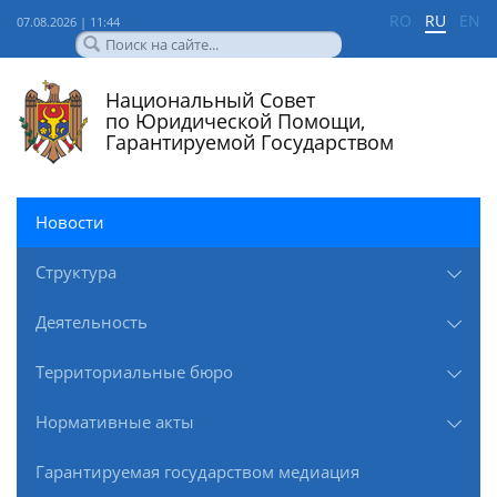
RO
RU
EN
07.08.2026 | 11:44
Национальный Совет
по Юридической Помощи,
Гарантируемой Государством
Новости
Структура
Деятельность
Территориальные бюро
Нормативные акты
Гарантируемая государством медиация