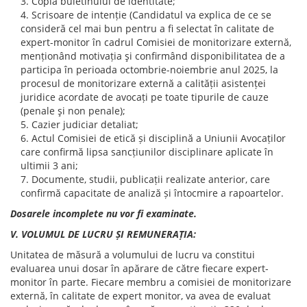
Copia buletinului de identitate;
Scrisoare de intenție (Candidatul va explica de ce se
consideră cel mai bun pentru a fi selectat în calitate de
expert-monitor în cadrul Comisiei de monitorizare externă,
menționând motivația şi confirmând disponibilitatea de a
participa în perioada octombrie-noiembrie anul 2025, la
procesul de monitorizare externă a calității asistenței
juridice acordate de avocați pe toate tipurile de cauze
(penale şi non penale);
Cazier judiciar detaliat;
Actul Comisiei de etică și disciplină a Uniunii Avocaților
care confirmă lipsa sancțiunilor disciplinare aplicate în
ultimii 3 ani;
Documente, studii, publicații realizate anterior, care
confirmă capacitate de analiză și întocmire a rapoartelor.
Dosarele incomplete nu vor fi examinate.
V. VOLUMUL DE LUCRU ȘI REMUNERAȚIA:
Unitatea de măsură a volumului de lucru va constitui
evaluarea unui dosar în apărare de către fiecare expert-
monitor în parte. Fiecare membru a comisiei de monitorizare
externă, în calitate de expert monitor, va avea de evaluat