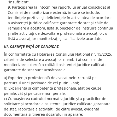
“insuficient”.
Participarea la întocmirea raportului anual consolidat al
Comisiei de monitorizare externă, în care se include:
tendinţele pozitive şi deficienţele în activitatea de acordare
a asistenţei juridice calificate garantate de stat şi căile de
remediere a acestora, lista subiectelor de instruire continuă
şi alte activităţi de dezvoltare profesională a avocaţilor, o
listă a avocaţilor monitorizaţi şi calificativele acordate.
III. CERINŢE FAŢĂ DE CANDIDAT:
În conformitate cu Hotărârea Consiliului Național nr. 15/2025,
criteriile de selectare a avocaților membri ai comisiei de
monitorizare externă a calității asistenței juridice calificate
garantate de stat sunt următoarele:
a) Experiența profesională de avocat neîntreruptă pe
parcursul unei perioade de cel puțin 5 ani;
b) Experiență şi competență profesională, atât pe cauze
penale, cât și pe cauze non-penale;
c) Cunoașterea cadrului normativ-juridic și a practicilor de
solicitare și acordare a asistenței juridice calificate garantate
de stat, raportare a activității de către avocat, evidență
documentară și ținerea dosarului în apărare;