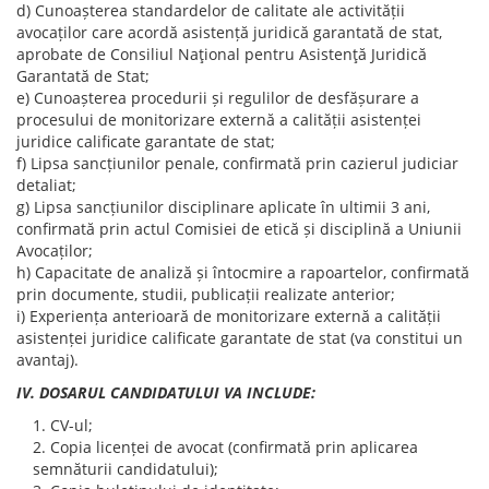
d) Cunoașterea standardelor de calitate ale activității
avocaților care acordă asistență juridică garantată de stat,
aprobate de Consiliul Naţional pentru Asistenţă Juridică
Garantată de Stat;
e) Cunoașterea procedurii și regulilor de desfășurare a
procesului de monitorizare externă a calității asistenței
juridice calificate garantate de stat;
f) Lipsa sancțiunilor penale, confirmată prin cazierul judiciar
detaliat;
g) Lipsa sancțiunilor disciplinare aplicate în ultimii 3 ani,
confirmată prin actul Comisiei de etică și disciplină a Uniunii
Avocaților;
h) Capacitate de analiză și întocmire a rapoartelor, confirmată
prin documente, studii, publicații realizate anterior;
i) Experiența anterioară de monitorizare externă a calității
asistenței juridice calificate garantate de stat (va constitui un
avantaj).
IV. DOSARUL CANDIDATULUI VA INCLUDE:
CV-ul;
Copia licenței de avocat (confirmată prin aplicarea
semnăturii candidatului);