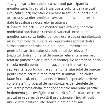
Organizarea interviului cu avocatul participant la
monitorizare, în cadrul căruia poate solicita de la avocat
explicații şi argumentări cu privire la acţiunile/inacţiunile
acestuia şi va oferi explicații avocatului privind aprecierile
date la evaluarea dosarelor în apărare.
Întocmirea actului de monitorizare externă, conform
modelului aprobat de Consiliul Național. În actul de
monitorizare se va indica pentru fiecare cauză monitorizată
un număr total de puncte, ce reprezintă raportul dintre
suma punctelor atribuite din punctajul maxim stabilit
pentru fiecare indicator şi coeficientul de relevanţă
(raportul dintre numărul de puncte relevante şi numărul
total de puncte ce ar putea fi atribuite). De asemenea, se va
calcula media pentru toate cauzele monitorizate ce
reprezintă raportul dintre suma numărului total de puncte
pentru toate cauzele monitorizate şi numărul de cauze
luate în calcul. În continuare, se indică aspectele pozitive
constatate în procesul de monitorizare, deficiențele de
activitate profesională, menţionând cele mai bune practici
în domeniu şi activităţile ce urmează a fi efectuate de către
avocat în vederea dezvoltării profesionale, fiind atribuit
unul dintre calificativele “foarte bine”, “bine” sau