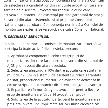
Consiliul Național a aprobat componența nominală a Comisiei
de selectarea a candidaților din rândurile avocaților, care are
sarcina de a selecta 3 avocați din rândurile celor care
activează în sistemul de asistenţă juridică garantată de stat și
3 avocați din afara sistemului și ai propune Consiliului
Național spre aprobare. Componenţa nominală a Comisiei de
monitorizare externă se va aproba de către Consiliul Național.
II. DESCRIEREA SERVICIILOR:
În calitate de membru a comisiei de monitorizare externă va
participa la toate activitățile acesteia, precum:
Aprobarea componenței celor trei grupuri de
monitorizare, din care face parte un avocat din sistemul de
AJGS şi un avocat din afara acestuia.
Selectarea aleatoriu a 10% dintre avocații care sunt mai
mult de 12 luni în sistemul de asistență juridică garantată
de stat, proporțional numărului de avocați ce activează în
circumscripția unui anumit Oficiu teritorial (48 de avocați).
Repartizarea în număr egal a avocaților pentru fiecare
grup de monitorizare (circa 16 avocați per grup).
Solicitarea de la avocatul participant la monitorizare să
prezintă în versiune imprimată sau versiune electronică: