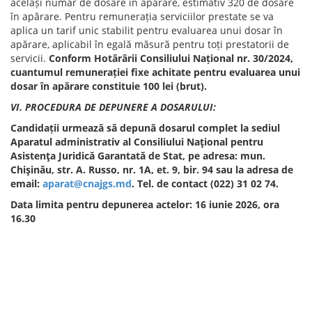
același număr de dosare în apărare, estimativ 320 de dosare
în apărare. Pentru remunerația serviciilor prestate se va
aplica un tarif unic stabilit pentru evaluarea unui dosar în
apărare, aplicabil în egală măsură pentru toți prestatorii de
servicii.
Conform Hotărârii Consiliului Național nr. 30/2024,
cuantumul remunerației fixe achitate pentru evaluarea unui
dosar în apărare constituie 100 lei (brut).
VI. PROCEDURA DE DEPUNERE A DOSARULUI:
Candidații urmează să depună dosarul complet la sediul
Aparatul administrativ al Consiliului Naţional pentru
Asistenţa Juridică Garantată de Stat, pe adresa: mun.
Chişinău, str. A. Russo, nr. 1A, et. 9, bir. 94 sau la adresa de
email:
aparat@cnajgs.md
. Tel. de contact (022) 31 02 74.
Data limita pentru depunerea actelor: 16 iunie 2026, ora
16.30