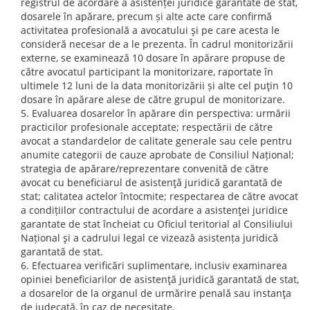
registrul de acordare a asistenței juridice garantate de stat,
dosarele în apărare, precum și alte acte care confirmă
activitatea profesională a avocatului şi pe care acesta le
consideră necesar de a le prezenta. În cadrul monitorizării
externe, se examinează 10 dosare în apărare propuse de
către avocatul participant la monitorizare, raportate în
ultimele 12 luni de la data monitorizării și alte cel puţin 10
dosare în apărare alese de către grupul de monitorizare.
Evaluarea dosarelor în apărare din perspectiva: urmării
practicilor profesionale acceptate; respectării de către
avocat a standardelor de calitate generale sau cele pentru
anumite categorii de cauze aprobate de Consiliul Național;
strategia de apărare/reprezentare convenită de către
avocat cu beneficiarul de asistenţă juridică garantată de
stat; calitatea actelor întocmite; respectarea de către avocat
a condițiilor contractului de acordare a asistenţei juridice
garantate de stat încheiat cu Oficiul teritorial al Consiliului
Național şi a cadrului legal ce vizează asistența juridică
garantată de stat.
Efectuarea verificări suplimentare, inclusiv examinarea
opiniei beneficiarilor de asistenţă juridică garantată de stat,
a dosarelor de la organul de urmărire penală sau instanţa
de judecată, în caz de necesitate.