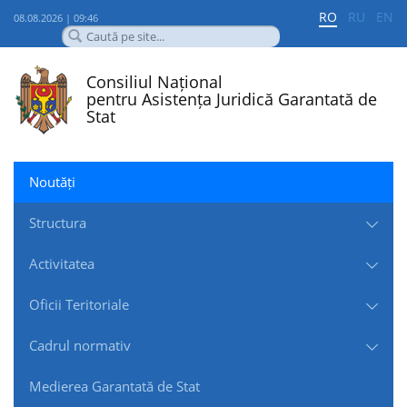
RO
RU
EN
08.08.2026 | 09:46
Consiliul Național
pentru Asistența Juridică Garantată de
Stat
Noutăți
Structura
Activitatea
Oficii Teritoriale
Cadrul normativ
Medierea Garantată de Stat