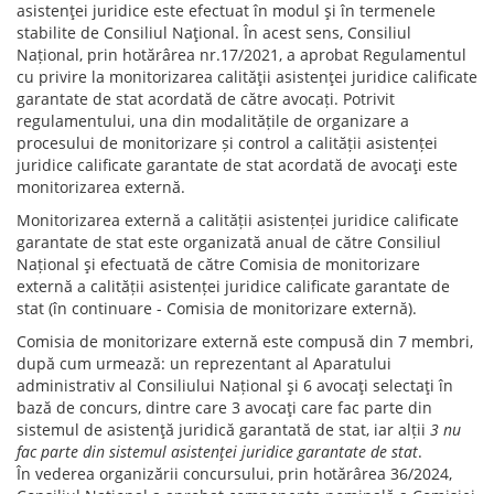
asistenţei juridice este efectuat în modul şi în termenele
stabilite de Consiliul Naţional. În acest sens, Consiliul
Național, prin hotărârea nr.17/2021, a aprobat Regulamentul
cu privire la monitorizarea calităţii asistenţei juridice calificate
garantate de stat acordată de către avocați. Potrivit
regulamentului, una din modalitățile de organizare a
procesului de monitorizare și control a calității asistenței
juridice calificate garantate de stat acordată de avocaţi este
monitorizarea externă.
Monitorizarea externă a calității asistenței juridice calificate
garantate de stat este organizată anual de către Consiliul
Național şi efectuată de către Comisia de monitorizare
externă a calității asistenței juridice calificate garantate de
stat (în continuare - Comisia de monitorizare externă).
Comisia de monitorizare externă este compusă din 7 membri,
după cum urmează: un reprezentant al Aparatului
administrativ al Consiliului Național şi 6 avocaţi selectaţi în
bază de concurs, dintre care 3 avocaţi care fac parte din
sistemul de asistenţă juridică garantată de stat, iar alții
3 nu
fac parte din sistemul asistenţei juridice garantate de stat
.
În vederea organizării concursului, prin hotărârea 36/2024,