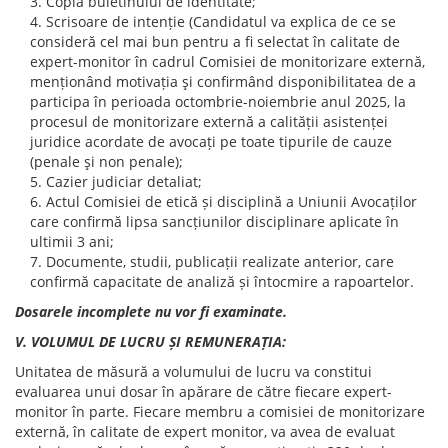
Copia buletinului de identitate;
Scrisoare de intenție (Candidatul va explica de ce se
consideră cel mai bun pentru a fi selectat în calitate de
expert-monitor în cadrul Comisiei de monitorizare externă,
menționând motivația şi confirmând disponibilitatea de a
participa în perioada octombrie-noiembrie anul 2025, la
procesul de monitorizare externă a calității asistenței
juridice acordate de avocați pe toate tipurile de cauze
(penale şi non penale);
Cazier judiciar detaliat;
Actul Comisiei de etică și disciplină a Uniunii Avocaților
care confirmă lipsa sancțiunilor disciplinare aplicate în
ultimii 3 ani;
Documente, studii, publicații realizate anterior, care
confirmă capacitate de analiză și întocmire a rapoartelor.
Dosarele incomplete nu vor fi examinate.
V. VOLUMUL DE LUCRU ȘI REMUNERAȚIA:
Unitatea de măsură a volumului de lucru va constitui
evaluarea unui dosar în apărare de către fiecare expert-
monitor în parte. Fiecare membru a comisiei de monitorizare
externă, în calitate de expert monitor, va avea de evaluat