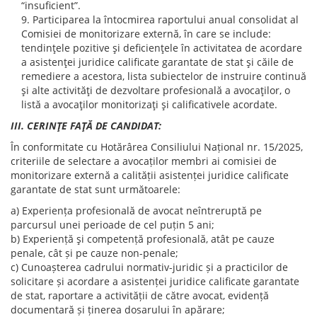
“insuficient”.
Participarea la întocmirea raportului anual consolidat al
Comisiei de monitorizare externă, în care se include:
tendinţele pozitive şi deficienţele în activitatea de acordare
a asistenţei juridice calificate garantate de stat şi căile de
remediere a acestora, lista subiectelor de instruire continuă
şi alte activităţi de dezvoltare profesională a avocaţilor, o
listă a avocaţilor monitorizaţi şi calificativele acordate.
III. CERINŢE FAŢĂ DE CANDIDAT:
În conformitate cu Hotărârea Consiliului Național nr. 15/2025,
criteriile de selectare a avocaților membri ai comisiei de
monitorizare externă a calității asistenței juridice calificate
garantate de stat sunt următoarele:
a) Experiența profesională de avocat neîntreruptă pe
parcursul unei perioade de cel puțin 5 ani;
b) Experiență şi competență profesională, atât pe cauze
penale, cât și pe cauze non-penale;
c) Cunoașterea cadrului normativ-juridic și a practicilor de
solicitare și acordare a asistenței juridice calificate garantate
de stat, raportare a activității de către avocat, evidență
documentară și ținerea dosarului în apărare;