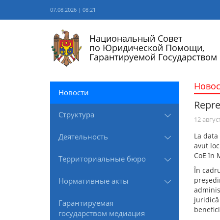
07.08.2026 | 08:21
Национальный Совет
по Юридической Помощи,
Гарантируемой Государством
Новос
Новости
Repre
Структура
12 авгус
La data 
Деятельность
avut loc
CoE în 
Территориальные бюро
În cadru
președin
Нормативные акты
administ
juridică
Гарантируемая
benefici
государством медиация