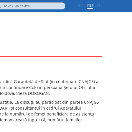
RO
RU
EN
uridică Garantată de Stat (în continuare CNAJGS) a
 (în continuare CoE) în persoana Şefului Oficiului
n Moldova, Inesa DOROGAN.
ustiție. La discuții au participat din partea CNAJGS
DARII şi consultantul în cadrul Aparatului
ire la numărul de femei beneficiare de asistenţa
te demonstrează faptul că, numărul femeilor