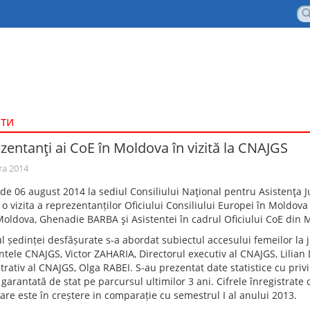
ти
zentanţi ai CoE în Moldova în vizită la CNAJGS
та 2014
de 06 august 2014 la sediul Consiliului Naţional pentru Asistenţa J
 o vizita a reprezentanților Oficiului Consiliului Europei în Moldova
Moldova, Ghenadie BARBA şi Asistentei în cadrul Oficiului CoE di
l ședinței desfășurate s-a abordat subiectul accesului femeilor la j
tele CNAJGS, Victor ZAHARIA, Directorul executiv al CNAJGS, Lilian 
rativ al CNAJGS, Olga RABEI. S-au prezentat date statistice cu priv
 garantată de stat pe parcursul ultimilor 3 ani. Cifrele înregistra
are este în creștere in comparație cu semestrul I al anului 2013.