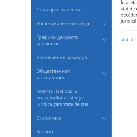
În acela
stat de 
Стандарты качества
decădere
juridică
Уполномоченные лица
Графики дежурств
statist
адвокатов
Возмещение расходов
Общественная
информация
Registrul Naţional al
prestatorilor asistenţei
juridice garantate de stat
Статистика
Запросы