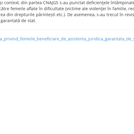
și context, din partea CNAJGS s-au punctat deficienţele întâmpinate
către femeile aflate în dificultate (victime ale violenţei în familie, 
a din drepturile părintești etc.). De asemenea, s-au trecut în revist
 garantată de stat.
ica_privind_femeile_beneficiare_de_asistenta_juridica_garantata_de