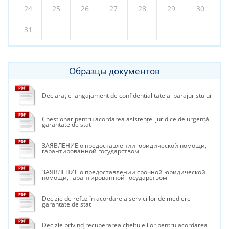
24
25
26
27
28
29
30
31
Образцы документов
Declarație–angajament de confidențialitate al parajuristului
Chestionar pentru acordarea asistenței juridice de urgență
garantate de stat
ЗАЯВЛЕНИЕ о предоставлении юридической помощи,
гарантированной государством
ЗАЯВЛЕНИЕ о предоставлении срочной юридической
помощи, гарантированной государством
Decizie de refuz în acordare a serviciilor de mediere
garantate de stat
Decizie privind recuperarea cheltuielilor pentru acordarea