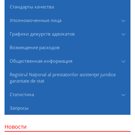
Стандарты качества
Уполномоченные лица
Графики дежурств адвокатов
Возмещение расходов
Общественная информация
Registrul Naţional al prestatorilor asistenţei juridice
garantate de stat
Статистика
Запросы
Новости