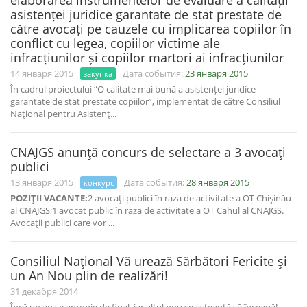
elaborarea instrumentelor de evaluare a calității
asistenței juridice garantate de stat prestate de
către avocați pe cauzele cu implicarea copiilor în
conflict cu legea, copiilor victime ale
infracțiunilor și copiilor martori ai infracțiunilor
14 января 2015
Дата события:
23 января 2015
закупка
În cadrul proiectului “O calitate mai bună a asistenței juridice
garantate de stat prestate copiilor”, implementat de către Consiliul
Naţional pentru Asistenţ...
CNAJGS anunţă concurs de selectare a 3 avocaţi
publici
13 января 2015
Дата события:
28 января 2015
конкурс
POZIŢII VACANTE:
2 avocaţi publici în raza de activitate a OT Chişinău
al CNAJGS;1 avocat public în raza de activitate a OT Cahul al CNAJGS.
Avocaţii publici care vor ...
Consiliul Naţional Vă urează Sărbători Fericite şi
un An Nou plin de realizări!
31 декабря 2014