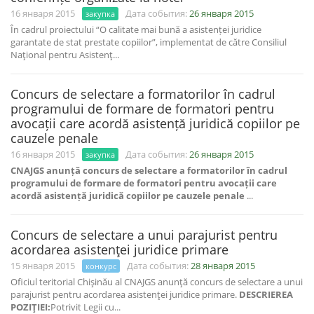
16 января 2015
Дата события:
26 января 2015
закупка
În cadrul proiectului “O calitate mai bună a asistenței juridice
garantate de stat prestate copiilor”, implementat de către Consiliul
Naţional pentru Asistenţ...
Concurs de selectare a formatorilor în cadrul
programului de formare de formatori pentru
avocații care acordă asistență juridică copiilor pe
cauzele penale
16 января 2015
Дата события:
26 января 2015
закупка
CNAJGS anunță concurs de selectare a formatorilor în cadrul
programului de formare de formatori pentru avocații care
acordă asistență juridică copiilor pe cauzele penale
...
Concurs de selectare a unui parajurist pentru
acordarea asistenţei juridice primare
15 января 2015
Дата события:
28 января 2015
конкурс
Oficiul teritorial Chişinău al CNAJGS anunţă concurs de selectare a unui
parajurist pentru acordarea asistenţei juridice primare.
DESCRIEREA
POZIŢIEI:
Potrivit Legii cu...