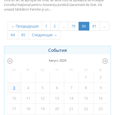
Încă un an se apropie de final, iar altul nou se aşteaptă să înceapă!
Consiliul Naţional pentru Asistenţa Juridică Garantată de Stat, Vă
urează Sărbători Fericite şi un...
← Предыдущая
1
2
…
79
80
81
…
84
85
Следующая →
События
Август
2026
Пн
Вт
Ср
Чт
Пт
Сб
Вс
1
2
3
4
5
6
7
8
9
10
11
12
13
14
15
16
17
18
19
20
21
22
23