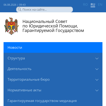
RO
RU
EN
06.08.2026 | 09:43
Национальный Совет
по Юридической Помощи,
Гарантируемой Государством
Новости
Структура
Деятельность
Территориальные бюро
Нормативные акты
Гарантируемая государством медиация