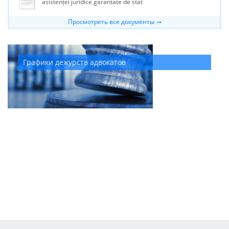
asistenței juridice garantate de stat
Просмотреть все документы
Графики дежурств адвокатов