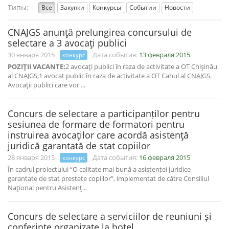
Типы:
Все
Закупки
Конкурсы
Событии
Новости
CNAJGS anunţă prelungirea concursului de
selectare a 3 avocaţi publici
30 января 2015
Дата события:
13 февраля 2015
конкурс
POZIŢII VACANTE:
2 avocaţi publici în raza de activitate a OT Chişinău
al CNAJGS;1 avocat public în raza de activitate a OT Cahul al CNAJGS.
Avocaţii publici care vor ...
Concurs de selectare a participanților pentru
sesiunea de formare de formatori pentru
instruirea avocaţilor care acordă asistenţă
juridică garantată de stat copiilor
28 января 2015
Дата события:
16 февраля 2015
конкурс
În cadrul proiectului “O calitate mai bună a asistenței juridice
garantate de stat prestate copiilor”, implementat de către Consiliul
Naţional pentru Asistenţ...
Concurs de selectare a serviciilor de reuniuni și
conferințe organizate la hotel