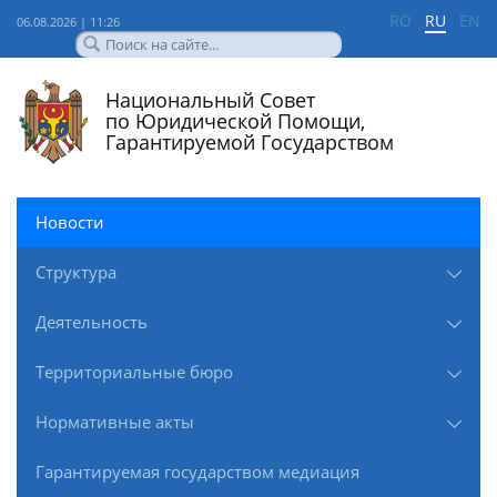
RO
RU
EN
06.08.2026 | 11:26
Национальный Совет
по Юридической Помощи,
Гарантируемой Государством
Новости
Структура
Деятельность
Территориальные бюро
Нормативные акты
Гарантируемая государством медиация