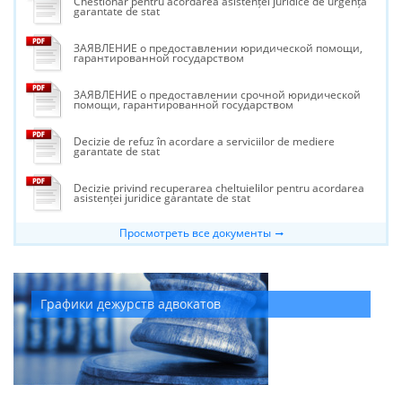
Chestionar pentru acordarea asistenței juridice de urgență
garantate de stat
ЗАЯВЛЕНИЕ о предоставлении юридической помощи,
гарантированной государством
ЗАЯВЛЕНИЕ о предоставлении срочной юридической
помощи, гарантированной государством
Decizie de refuz în acordare a serviciilor de mediere
garantate de stat
Decizie privind recuperarea cheltuielilor pentru acordarea
asistenței juridice garantate de stat
Просмотреть все документы
Графики дежурств адвокатов