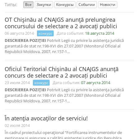
Типы:
Все
Закупки
Конкурсы
Событии
Новости
OT Chişinău al CNAJGS anunţă prelungirea
concursului de selectare a 2 avocaţi publici
06 августа 2014
Дата события:
18 августа 2014
конкурс
DESCRIEREA POZIŢIEI
Potrivit Legii cu privire la asistenţa juridică
garantată de stat nr.198-XVI din 27.07.2007 (Monitorul Oficial al
Republicii Moldova, 2007, nr.157-1...
Oficiul Teritorial Chişinău al CNAJGS anunţă
concurs de selectare a 2 avocați publici
23 июля 2014
Дата события:
07 августа 2014
конкурс
DESCRIEREA POZIŢIEI
Potrivit Legii cu privire la asistenţa juridică
garantată de stat nr.198-XVI din 27.07.2007 (Monitorul Oficial al
Republicii Moldova, 2007, nr.157-1...
În atenţia avocaţilor de serviciu!
02 июля 2014
În cadrul proiectului operaţional “Fortificarea instrumentelor de
gestionare şi asigurare a calităţii asistenţei juridice din Republica