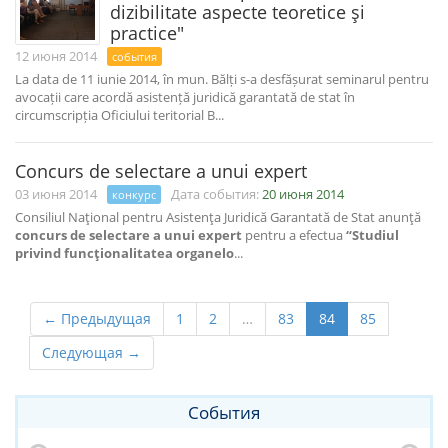
dizibilitate aspecte teoretice şi
practice"
12 июня 2014
события
La data de 11 iunie 2014, în mun. Bălți s-a desfășurat seminarul pentru
avocații care acordă asistență juridică garantată de stat în
circumscripția Oficiului teritorial B...
Concurs de selectare a unui expert
03 июня 2014
Дата события:
20 июня 2014
конкурс
Consiliul Naţional pentru Asistenţa Juridică Garantată de Stat anunţă
concurs de selectare a unui expert
pentru a efectua
“Studiul
privind funcţionalitatea organelo
...
← Предыдущая
1
2
…
83
84
85
Следующая →
События