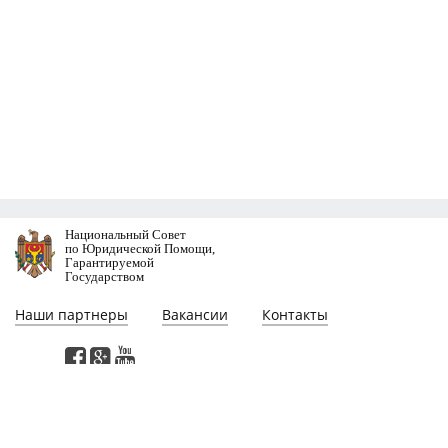
Национальный Совет
по Юридической Помощи,
Гарантируемой
Государством
Наши партнеры
Вакансии
Контакты
Этa веб-страница разработана при участии проекта "Поддержка
реформирования сектора юстиции в Молдове", финансируемого
Программой Развития Организации Объединенных Наций. Мнения,
выраженные на этой веб-страницe, принадлежат авторам и не обязательно
отражают мнение или политику Программы Развития Организации
Объединенных Наций.