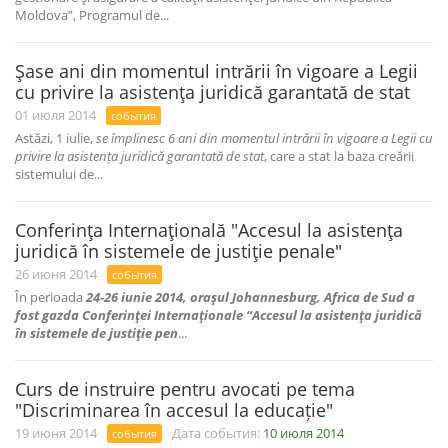
Moldova”, Programul de...
Şase ani din momentul intrării în vigoare a Legii
cu privire la asistenţa juridică garantată de stat
01 июля 2014
события
Astăzi, 1 iulie,
se împlinesc 6 ani din momentul intrării în vigoare a Legii cu
privire la asistența juridică garantată de stat
, care a stat la baza creării
sistemului de...
Conferinţa Internaţională "Accesul la asistenţa
juridică în sistemele de justiţie penale"
26 июня 2014
события
În perioada
24-26 iunie 2014, oraşul Johannesburg, Africa de Sud a
fost gazda Conferinţei Internaţionale “Accesul la asistenţa juridică
în sistemele de justiţie pen
...
Curs de instruire pentru avocati pe tema
"Discriminarea în accesul la educație"
19 июня 2014
Дата события:
10 июля 2014
события