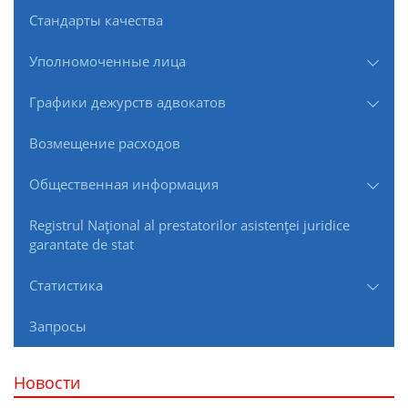
Стандарты качества
Уполномоченные лица
Графики дежурств адвокатов
Возмещение расходов
Общественная информация
Registrul Naţional al prestatorilor asistenţei juridice
garantate de stat
Статистика
Запросы
Новости