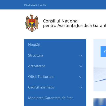
06.08.2026 | 03:59
Consiliul Național
pentru Asistența Juridică Garant
Noutăți
G
Structura
Activitatea
Oficii Teritoriale
Cadrul normativ
Medierea Garantată de Stat