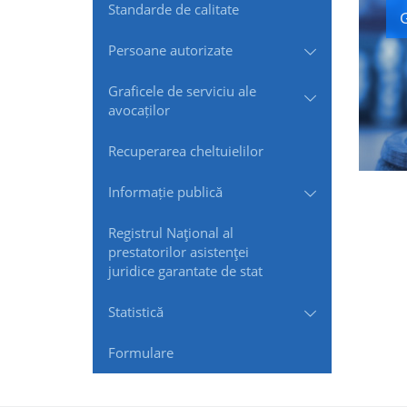
Standarde de сalitate
G
Persoane autorizate
Graficele de serviciu ale
avocaților
Recuperarea cheltuielilor
Informație publică
Registrul Naţional al
prestatorilor asistenţei
juridice garantate de stat
Statistică
Formulare