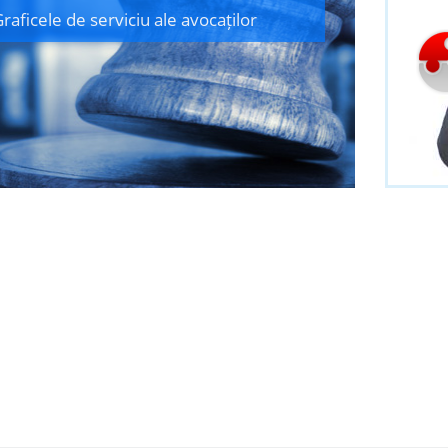
raficele de serviciu ale avocaților