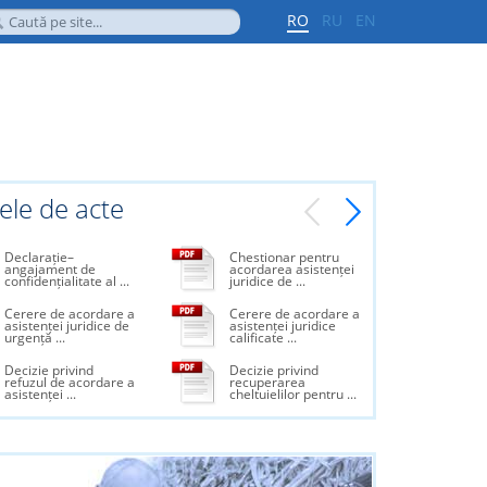
RO
RU
EN
le de acte
Declarație–
Chestionar pentru
angajament de
acordarea asistenței
confidențialitate al ...
juridice de ...
Cerere de acordare a
Cerere de acordare a
asistenței juridice de
asistenței juridice
urgență ...
calificate ...
Decizie privind
Decizie privind
refuzul de acordare a
recuperarea
asistenței ...
cheltuielilor pentru ...