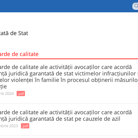
ată de Stat
rde de сalitate
rde de calitate ale activității avocaților care acordă
nță juridică garantată de stat victimelor infracțiunilor 
elor violenței în familie în procesul obținerii măsurilo
ție
rie 2024
.pdf
rde de calitate ale activității avocaților care acordă
nță juridică garantată de stat pe cauzele de azil
brie 2023
.pdf