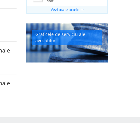
stat
Vezi toate actele
Graficele de serviciu ale
avocaților
nale
nale