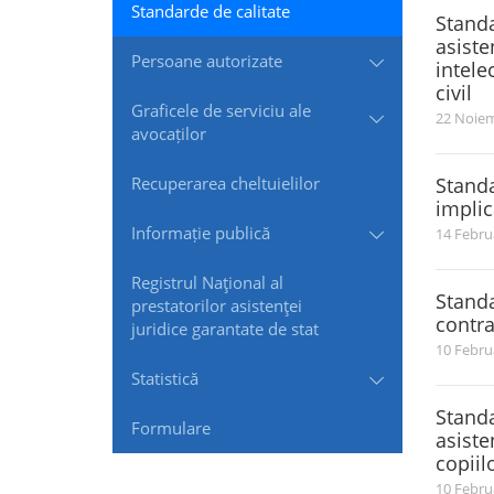
Standarde de сalitate
Standa
asiste
Persoane autorizate
intele
civil
Graficele de serviciu ale
22 Noiem
avocaților
Recuperarea cheltuielilor
Standa
implic
Informație publică
14 Febru
Registrul Naţional al
Standa
prestatorilor asistenţei
contra
juridice garantate de stat
10 Febru
Statistică
Standa
Formulare
asiste
copiil
10 Febru