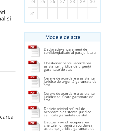
24
25
26
27
28
29
30
ăți
31
al și
Modele de acte
Declarație–angajament de
confidențialitate al parajuristului
Chestionar pentru acordarea
asistenței juridice de urgență
garantate de stat
Cerere de acordare a asistenței
juridice de urgență garantate de
stat
Cerere de acordare a asistenței
juridice calificate garantate de
stat
Decizie privind refuzul de
acordare a asistenței juridice
calificate garantate de stat
icarea
Decizie privind recuperarea
cheltuielilor pentru acordarea
asistenței juridice garantate de