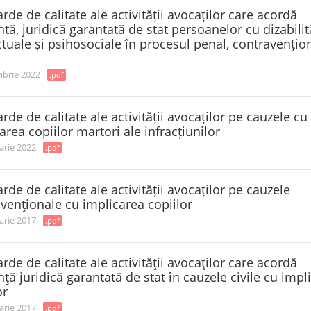
rde de calitate ale activității avocaților care acordă
ntă, juridică garantată de stat persoanelor cu dizabilit
ctuale și psihosociale în procesul penal, contravențion
brie 2022
.pdf
rde de calitate ale activității avocaților pe cauzele cu
area copiilor martori ale infracțiunilor
arie 2022
.pdf
rde de calitate ale activității avocaților pe cauzele
venţionale cu implicarea copiilor
arie 2017
.pdf
rde de calitate ale activităţii avocaţilor care acordă
nţă juridică garantată de stat în cauzele civile cu impl
or
arie 2017
.pdf