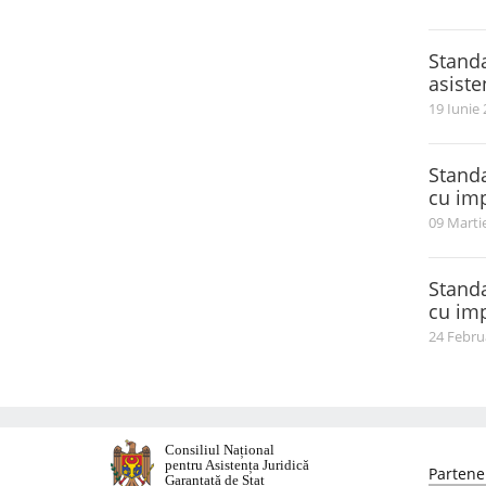
Standa
asiste
19 Iunie
Standa
cu imp
09 Marti
Standa
cu imp
24 Febru
Consiliul Național
pentru Asistența Juridică
Partener
Garantată de Stat