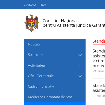
08.08.2026 | 13:20
Consiliul Național
pentru Asistența Juridică Garant
Standa
Noutăți
Standa
Structura
asiste
victim
Activitatea
protec
29 Ianua
Oficii Teritoriale
Standa
Cadrul normativ
asiste
01 Noiem
Medierea Garantată de Stat