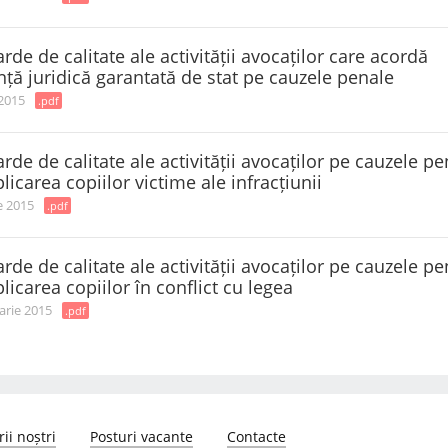
rde de calitate ale activității avocaților care acordă
nță juridică garantată de stat pe cauzele penale
 2015
.pdf
rde de calitate ale activității avocaților pe cauzele pe
licarea copiilor victime ale infracțiunii
e 2015
.pdf
rde de calitate ale activității avocaților pe cauzele pe
licarea copiilor în conflict cu legea
arie 2015
.pdf
ii noștri
Posturi vacante
Contacte