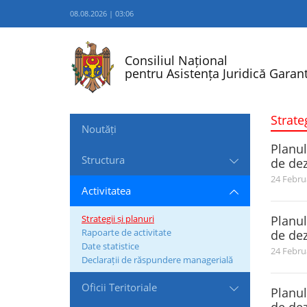
08.08.2026 | 03:06
Consiliul Național
pentru Asistența Juridică Garant
Strate
Noutăți
Planul
Structura
de dez
24 Febru
Activitatea
Strategii și planuri
Planul
Rapoarte de activitate
de dez
Date statistice
24 Febru
Declarații de răspundere managerială
Oficii Teritoriale
Planul