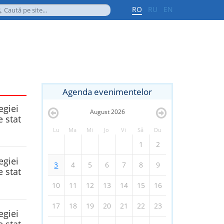
RO
RU
EN
Agenda evenimentelor
egiei
August
2026
e stat
Lu
Ma
Mi
Jo
Vi
Sâ
Du
1
2
egiei
3
4
5
6
7
8
9
e stat
10
11
12
13
14
15
16
17
18
19
20
21
22
23
egiei