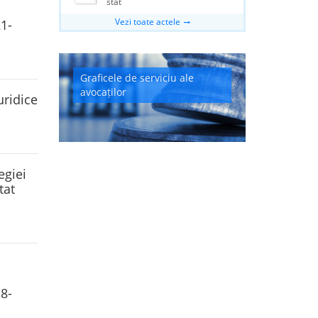
stat
Vezi toate actele
1-
Graficele de serviciu ale
avocaților
uridice
egiei
tat
8-