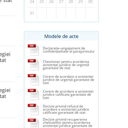
e stat
24
25
26
27
28
29
30
31
Modele de acte
Declarație–angajament de
confidențialitate al parajuristului
egiei
tat
Chestionar pentru acordarea
asistenței juridice de urgență
garantate de stat
Cerere de acordare a asistenței
juridice de urgență garantate de
stat
egiei
Cerere de acordare a asistenței
juridice calificate garantate de
tat
stat
Decizie privind refuzul de
acordare a asistenței juridice
calificate garantate de stat
Decizie privind recuperarea
cheltuielilor pentru acordarea
asistenței juridice garantate de