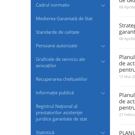
de dez
Cadrul normativ
08 Aprili
Medierea Garantată de Stat
Strate
garant
Standarde de сalitate
08 Aprili
Persoane autorizate
Planul
Graficele de serviciu ale
de act
avocaților
pentru
15 Mai 2
Recuperarea cheltuielilor
Informație publică
Planul
de act
Registrul Naţional al
pentru
prestatorilor asistenţei
27 Febru
juridice garantate de stat
Statistică
PLANU