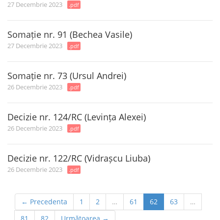
27 Decembrie 2023
.pdf
Somație nr. 91 (Bechea Vasile)
27 Decembrie 2023
.pdf
Somație nr. 73 (Ursul Andrei)
26 Decembrie 2023
.pdf
Decizie nr. 124/RC (Levința Alexei)
26 Decembrie 2023
.pdf
Decizie nr. 122/RC (Vidrașcu Liuba)
26 Decembrie 2023
.pdf
← Precedenta
1
2
…
61
62
63
…
81
82
Următoarea →