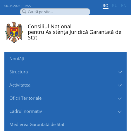
RO
RU
EN
06.08.2026 | 03:27
Consiliul Național
pentru Asistența Juridică Garantată de
Stat
Noutăți
Structura
Activitatea
Oficii Teritoriale
Cadrul normativ
Medierea Garantată de Stat