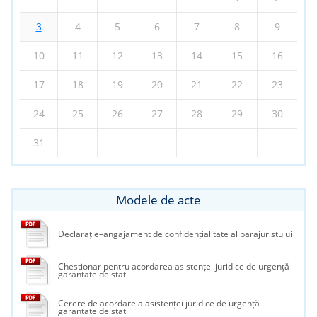
3
4
5
6
7
8
9
10
11
12
13
14
15
16
17
18
19
20
21
22
23
24
25
26
27
28
29
30
31
Modele de acte
Declarație–angajament de confidențialitate al parajuristului
Chestionar pentru acordarea asistenței juridice de urgență
garantate de stat
Cerere de acordare a asistenței juridice de urgență
garantate de stat