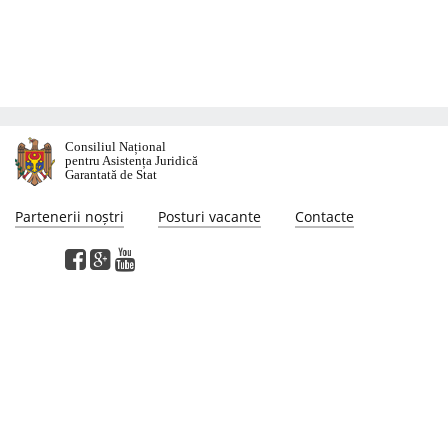
Consiliul Național
pentru Asistența Juridică
Garantată de Stat
Partenerii noștri
Posturi vacante
Contacte
Această pagină web a fost elaborată cu susținerea proiectului "Suport pentru
reformarea sectorului justiției în Moldova", finanţat de Programul Naţiunilor
Unite pentru Dezvoltare. Opiniile exprimate pe această pagina web aparţin
autorilor şi nu reflectă neapărat punctul de vedere sau politicile Programului
Naţiunilor Unite pentru Dezvoltare.