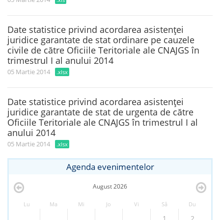
Date statistice privind acordarea asistenţei
juridice garantate de stat ordinare pe cauzele
civile de către Oficiile Teritoriale ale CNAJGS în
trimestrul I al anului 2014
05 Martie 2014
.xlsx
Date statistice privind acordarea asistenţei
juridice garantate de stat de urgenta de către
Oficiile Teritoriale ale CNAJGS în trimestrul I al
anului 2014
05 Martie 2014
.xlsx
Agenda evenimentelor
August
2026
Lu
Ma
Mi
Jo
Vi
Sâ
Du
1
2