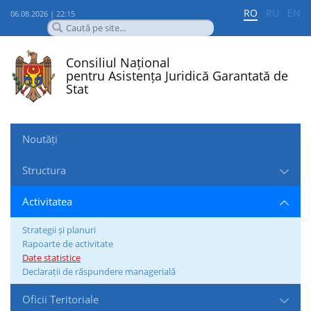
RO
RU
EN
06.08.2026 | 22:15
Consiliul Național
pentru Asistența Juridică Garantată de
Stat
Noutăți
Structura
Activitatea
Strategii și planuri
Rapoarte de activitate
Date statistice
Declarații de răspundere managerială
Oficii Teritoriale