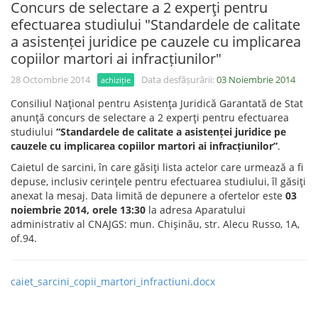
Concurs de selectare a 2 experţi pentru
efectuarea studiului "Standardele de calitate
a asistenței juridice pe cauzele cu implicarea
copiilor martori ai infracțiunilor"
28 Octombrie 2014
Data desfășurării:
03 Noiembrie 2014
achiziție
Consiliul Naţional pentru Asistenţa Juridică Garantată de Stat
anunţă concurs de selectare a 2 experţi pentru efectuarea
studiului
“Standardele de calitate a asistenței juridice pe
cauzele cu implicarea copiilor martori ai infracțiunilor”
.
Caietul de sarcini, în care găsiţi lista actelor care urmează a fi
depuse, inclusiv cerinţele pentru efectuarea studiului, îl găsiţi
anexat la mesaj. Data limită de depunere a ofertelor este
03
noiembrie 2014, orele 13:30
la adresa Aparatului
administrativ al CNAJGS: mun. Chişinău, str. Alecu Russo, 1A,
of.94.
caiet_sarcini_copii_martori_infractiuni.docx