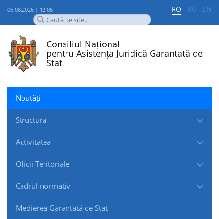
RO
RU
EN
06.08.2026 | 12:05
Consiliul Național
pentru Asistența Juridică Garantată de
Stat
Noutăți
Structura
Activitatea
Oficii Teritoriale
Cadrul normativ
Medierea Garantată de Stat