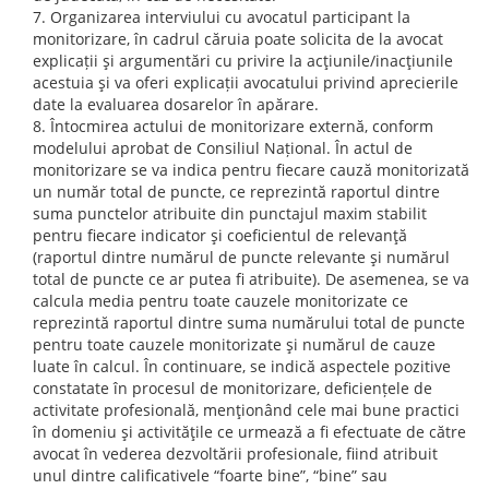
Organizarea interviului cu avocatul participant la
monitorizare, în cadrul căruia poate solicita de la avocat
explicații şi argumentări cu privire la acţiunile/inacţiunile
acestuia şi va oferi explicații avocatului privind aprecierile
date la evaluarea dosarelor în apărare.
Întocmirea actului de monitorizare externă, conform
modelului aprobat de Consiliul Național. În actul de
monitorizare se va indica pentru fiecare cauză monitorizată
un număr total de puncte, ce reprezintă raportul dintre
suma punctelor atribuite din punctajul maxim stabilit
pentru fiecare indicator şi coeficientul de relevanţă
(raportul dintre numărul de puncte relevante şi numărul
total de puncte ce ar putea fi atribuite). De asemenea, se va
calcula media pentru toate cauzele monitorizate ce
reprezintă raportul dintre suma numărului total de puncte
pentru toate cauzele monitorizate şi numărul de cauze
luate în calcul. În continuare, se indică aspectele pozitive
constatate în procesul de monitorizare, deficiențele de
activitate profesională, menţionând cele mai bune practici
în domeniu şi activităţile ce urmează a fi efectuate de către
avocat în vederea dezvoltării profesionale, fiind atribuit
unul dintre calificativele “foarte bine”, “bine” sau