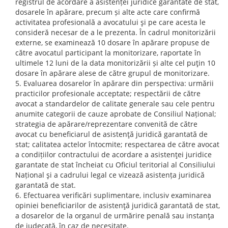
registrul de acordare a asistenței juridice garantate de stat,
dosarele în apărare, precum și alte acte care confirmă
activitatea profesională a avocatului şi pe care acesta le
consideră necesar de a le prezenta. În cadrul monitorizării
externe, se examinează 10 dosare în apărare propuse de
către avocatul participant la monitorizare, raportate în
ultimele 12 luni de la data monitorizării și alte cel puţin 10
dosare în apărare alese de către grupul de monitorizare.
Evaluarea dosarelor în apărare din perspectiva: urmării
practicilor profesionale acceptate; respectării de către
avocat a standardelor de calitate generale sau cele pentru
anumite categorii de cauze aprobate de Consiliul Național;
strategia de apărare/reprezentare convenită de către
avocat cu beneficiarul de asistenţă juridică garantată de
stat; calitatea actelor întocmite; respectarea de către avocat
a condițiilor contractului de acordare a asistenţei juridice
garantate de stat încheiat cu Oficiul teritorial al Consiliului
Național şi a cadrului legal ce vizează asistența juridică
garantată de stat.
Efectuarea verificări suplimentare, inclusiv examinarea
opiniei beneficiarilor de asistenţă juridică garantată de stat,
a dosarelor de la organul de urmărire penală sau instanţa
de judecată, în caz de necesitate.