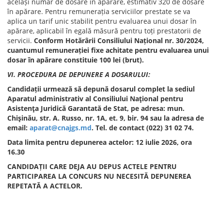
același număr de dosare în apărare, estimativ 320 de dosare
în apărare. Pentru remunerația serviciilor prestate se va
aplica un tarif unic stabilit pentru evaluarea unui dosar în
apărare, aplicabil în egală măsură pentru toți prestatorii de
servicii.
Conform Hotărârii Consiliului Național nr. 30/2024,
cuantumul remunerației fixe achitate pentru evaluarea unui
dosar în apărare constituie 100 lei (brut).
VI. PROCEDURA DE DEPUNERE A DOSARULUI:
Candidații urmează să depună dosarul complet la sediul
Aparatul administrativ al Consiliului Naţional pentru
Asistenţa Juridică Garantată de Stat, pe adresa: mun.
Chişinău, str. A. Russo, nr. 1A, et. 9, bir. 94 sau la adresa de
email:
aparat@cnajgs.md
. Tel. de contact (022) 31 02 74.
Data limita pentru depunerea actelor: 12 iulie 2026, ora
16.30
CANDIDAȚII CARE DEJA AU DEPUS ACTELE PENTRU
PARTICIPAREA LA CONCURS NU NECESITĂ DEPUNEREA
REPETATĂ A ACTELOR.