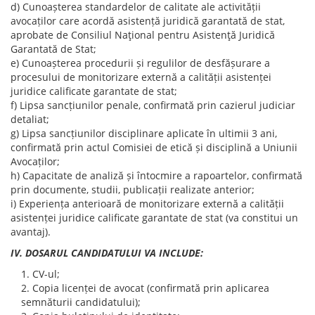
d) Cunoașterea standardelor de calitate ale activității
avocaților care acordă asistență juridică garantată de stat,
aprobate de Consiliul Naţional pentru Asistenţă Juridică
Garantată de Stat;
e) Cunoașterea procedurii și regulilor de desfășurare a
procesului de monitorizare externă a calității asistenței
juridice calificate garantate de stat;
f) Lipsa sancțiunilor penale, confirmată prin cazierul judiciar
detaliat;
g) Lipsa sancțiunilor disciplinare aplicate în ultimii 3 ani,
confirmată prin actul Comisiei de etică și disciplină a Uniunii
Avocaților;
h) Capacitate de analiză și întocmire a rapoartelor, confirmată
prin documente, studii, publicații realizate anterior;
i) Experiența anterioară de monitorizare externă a calității
asistenței juridice calificate garantate de stat (va constitui un
avantaj).
IV. DOSARUL CANDIDATULUI VA INCLUDE:
CV-ul;
Copia licenței de avocat (confirmată prin aplicarea
semnăturii candidatului);