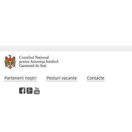
Consiliul Național
pentru Asistența Juridică
Garantată de Stat
Partenerii noștri
Posturi vacante
Contacte
Această pagină web a fost elaborată cu susținerea proiectului "Suport pentru
reformarea sectorului justiției în Moldova", finanţat de Programul Naţiunilor
Unite pentru Dezvoltare. Opiniile exprimate pe această pagina web aparţin
autorilor şi nu reflectă neapărat punctul de vedere sau politicile Programului
Naţiunilor Unite pentru Dezvoltare.