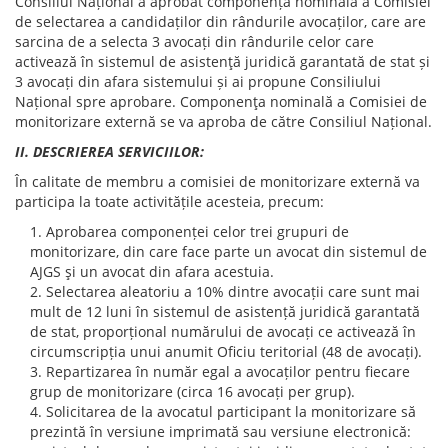
Consiliul Național a aprobat componența nominală a Comisiei
de selectarea a candidaților din rândurile avocaților, care are
sarcina de a selecta 3 avocați din rândurile celor care
activează în sistemul de asistenţă juridică garantată de stat și
3 avocați din afara sistemului și ai propune Consiliului
Național spre aprobare. Componenţa nominală a Comisiei de
monitorizare externă se va aproba de către Consiliul Național.
II. DESCRIEREA SERVICIILOR:
În calitate de membru a comisiei de monitorizare externă va
participa la toate activitățile acesteia, precum:
Aprobarea componenței celor trei grupuri de
monitorizare, din care face parte un avocat din sistemul de
AJGS şi un avocat din afara acestuia.
Selectarea aleatoriu a 10% dintre avocații care sunt mai
mult de 12 luni în sistemul de asistență juridică garantată
de stat, proporțional numărului de avocați ce activează în
circumscripția unui anumit Oficiu teritorial (48 de avocați).
Repartizarea în număr egal a avocaților pentru fiecare
grup de monitorizare (circa 16 avocați per grup).
Solicitarea de la avocatul participant la monitorizare să
prezintă în versiune imprimată sau versiune electronică: