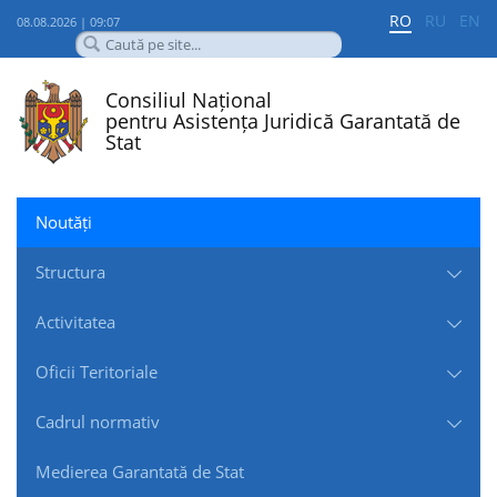
RO
RU
EN
08.08.2026 | 09:07
Consiliul Național
pentru Asistența Juridică Garantată de
Stat
Noutăți
Structura
Activitatea
Oficii Teritoriale
Cadrul normativ
Medierea Garantată de Stat