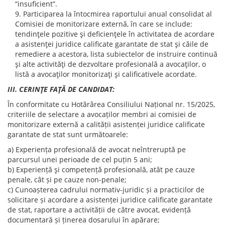
“insuficient”.
Participarea la întocmirea raportului anual consolidat al
Comisiei de monitorizare externă, în care se include:
tendinţele pozitive şi deficienţele în activitatea de acordare
a asistenţei juridice calificate garantate de stat şi căile de
remediere a acestora, lista subiectelor de instruire continuă
şi alte activităţi de dezvoltare profesională a avocaţilor, o
listă a avocaţilor monitorizaţi şi calificativele acordate.
III. CERINŢE FAŢĂ DE CANDIDAT:
În conformitate cu Hotărârea Consiliului Național nr. 15/2025,
criteriile de selectare a avocaților membri ai comisiei de
monitorizare externă a calității asistenței juridice calificate
garantate de stat sunt următoarele:
a) Experiența profesională de avocat neîntreruptă pe
parcursul unei perioade de cel puțin 5 ani;
b) Experiență şi competență profesională, atât pe cauze
penale, cât și pe cauze non-penale;
c) Cunoașterea cadrului normativ-juridic și a practicilor de
solicitare și acordare a asistenței juridice calificate garantate
de stat, raportare a activității de către avocat, evidență
documentară și ținerea dosarului în apărare;