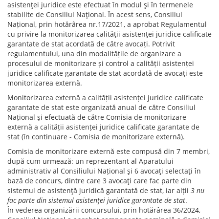
asistenţei juridice este efectuat în modul şi în termenele
stabilite de Consiliul Naţional. În acest sens, Consiliul
Național, prin hotărârea nr.17/2021, a aprobat Regulamentul
cu privire la monitorizarea calităţii asistenţei juridice calificate
garantate de stat acordată de către avocați. Potrivit
regulamentului, una din modalitățile de organizare a
procesului de monitorizare și control a calității asistenței
juridice calificate garantate de stat acordată de avocaţi este
monitorizarea externă.
Monitorizarea externă a calității asistenței juridice calificate
garantate de stat este organizată anual de către Consiliul
Național şi efectuată de către Comisia de monitorizare
externă a calității asistenței juridice calificate garantate de
stat (în continuare - Comisia de monitorizare externă).
Comisia de monitorizare externă este compusă din 7 membri,
după cum urmează: un reprezentant al Aparatului
administrativ al Consiliului Național şi 6 avocaţi selectaţi în
bază de concurs, dintre care 3 avocaţi care fac parte din
sistemul de asistenţă juridică garantată de stat, iar alții
3 nu
fac parte din sistemul asistenţei juridice garantate de stat
.
În vederea organizării concursului, prin hotărârea 36/2024,