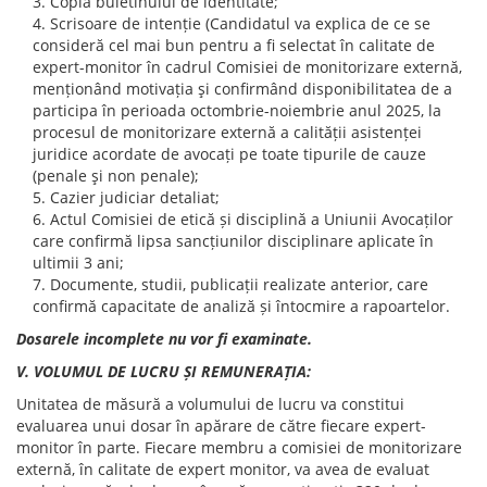
Copia buletinului de identitate;
Scrisoare de intenție (Candidatul va explica de ce se
consideră cel mai bun pentru a fi selectat în calitate de
expert-monitor în cadrul Comisiei de monitorizare externă,
menționând motivația şi confirmând disponibilitatea de a
participa în perioada octombrie-noiembrie anul 2025, la
procesul de monitorizare externă a calității asistenței
juridice acordate de avocați pe toate tipurile de cauze
(penale şi non penale);
Cazier judiciar detaliat;
Actul Comisiei de etică și disciplină a Uniunii Avocaților
care confirmă lipsa sancțiunilor disciplinare aplicate în
ultimii 3 ani;
Documente, studii, publicații realizate anterior, care
confirmă capacitate de analiză și întocmire a rapoartelor.
Dosarele incomplete nu vor fi examinate.
V. VOLUMUL DE LUCRU ȘI REMUNERAȚIA:
Unitatea de măsură a volumului de lucru va constitui
evaluarea unui dosar în apărare de către fiecare expert-
monitor în parte. Fiecare membru a comisiei de monitorizare
externă, în calitate de expert monitor, va avea de evaluat