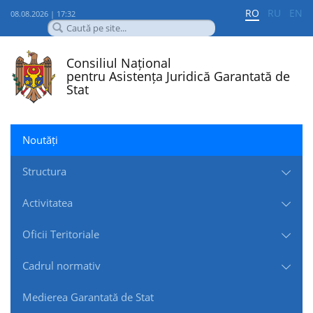
RO
RU
EN
08.08.2026 | 17:32
Consiliul Național
pentru Asistența Juridică Garantată de
Stat
Noutăți
Structura
Activitatea
Oficii Teritoriale
Cadrul normativ
Medierea Garantată de Stat