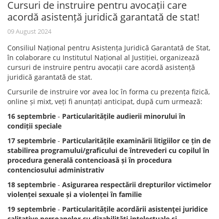
Cursuri de instruire pentru avocații care
acordă asistență juridică garantată de stat!
09 August 2024
Consiliul Național pentru Asistența Juridică Garantată de Stat,
în colaborare cu Institutul Național al Justiției, organizează
cursuri de instruire pentru avocații care acordă asistență
juridică garantată de stat.
Cursurile de instruire vor avea loc în forma cu prezența fizică,
online și mixt, veți fi anunțați anticipat, după cum urmează:
16 septembrie
-
Particularitățile audierii minorului în
condiții speciale
17 septembrie
-
Particularitățile examinării litigiilor ce țin de
stabilirea programului/graficului de întrevederi cu copilul în
procedura generală contencioasă și în procedura
contenciosului administrativ
18 septembrie
-
Asigurarea respectării drepturilor victimelor
violenței sexuale și a violenței în familie
19 septembrie
-
Particularitățile acordării asistenţei juridice
calitative persoanelor cu dizabilități intelectuale și