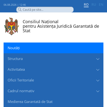
RO
RU
EN
06.08.2026 | 12:46
Consiliul Național
pentru Asistența Juridică Garantată de
Stat
Noutăți
Structura
Activitatea
Oficii Teritoriale
Cadrul normativ
Medierea Garantată de Stat