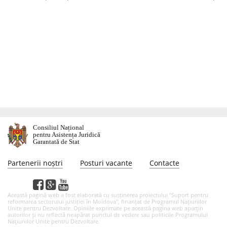
Consiliul Național
pentru Asistența Juridică
Garantată de Stat
Partenerii noștri
Posturi vacante
Contacte
Această pagină web a fost elaborată cu susținerea proiectului "Suport pentru
reformarea sectorului justiției în Moldova", finanţat de Programul Naţiunilor
Unite pentru Dezvoltare. Opiniile exprimate pe această pagina web aparţin
autorilor şi nu reflectă neapărat punctul de vedere sau politicile Programului
Naţiunilor Unite pentru Dezvoltare.