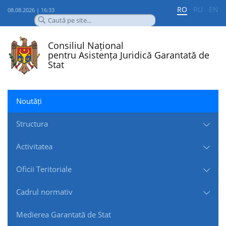
RO
RU
EN
08.08.2026 | 16:33
Consiliul Național
pentru Asistența Juridică Garantată de
Stat
Noutăți
Structura
Activitatea
Oficii Teritoriale
Cadrul normativ
Medierea Garantată de Stat