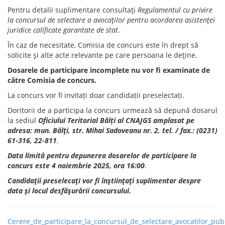
Pentru detalii suplimentare consultaţi
Regulamentul cu privire
la concursul de selectare a avocaţilor pentru acordarea asistenţei
juridice calificate garantate de stat
.
În caz de necesitate, Comisia de concurs este în drept să
solicite şi alte acte relevante pe care persoana le deţine.
Dosarele de participare incomplete nu vor fi examinate de
către Comisia de concurs.
La concurs vor fi invitați doar candidații preselectați.
Doritorii de a participa la concurs urmează să depună dosarul
la sediul
Oficiului Teritorial Bălți al CNAJGS amplasat pe
adresa: mun. Bălţi, str. Mihai Sadoveanu nr. 2, tel. / fax.: (0231)
61-316, 22-811
.
Data limită pentru depunerea dosarelor de participare la
concurs este 4 noiembrie 2025, ora 16:00
.
Candidaţii preselecaţi vor fi înştiinţaţi suplimentar despre
data şi locul desfăşurării concursului.
Cerere_de_participare_la_concursul_de_selectare_avocatilor_publ