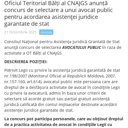
Oficiul Teritorial Bălți al CNAJGS anunță
concurs de selectare a unui avocat public
pentru acordarea asistenţei juridice
garantate de stat
21 Octombrie 2025
concurs
Consiliul Naţional pentru Asistenţa Juridică Grantată de Stat
anunţă concurs de selectarea
AVOCATULUI PUBLIC
în raza de
activitate a OT Bălți al CNAJGS
DESCRIEREA POZIŢIEI:
Potrivit Legii cu privire la asistenţa juridică garantată de stat
nr.198/2007 (Monitorul Oficial al Republicii Moldova, 2007,
nr.157-160, art.614), avocatul public este persoana care are
dreptul de a desfăşura activitate de avocat în condiţiile Legii
cu privire la avocatură, admis în baza unor criterii de
selectare să acorde gratuit sau parţial gratuit asistenţă
juridică calificată din contul mijloacelor destinate acordării
asistenţei juridice garantate de stat.
La concurs pot participa persoanele, care au obţinut dreptul
de a practica activitatea de avocat în condiţiile Legii cu