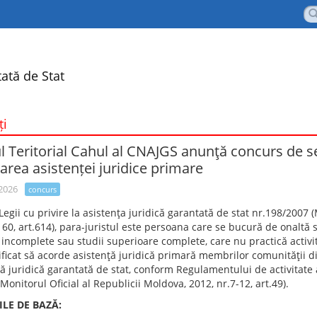
ată de Stat
ți
ul Teritorial Cahul al CNAJGS anunţă concurs de se
area asistenței juridice primare
 2026
concurs
 Legii cu privire la asistenţa juridică garantată de stat nr.198/2007 
60, art.614), para-juristul este persoana care se bucură de onaltă s
 incomplete sau studii superioare complete, care nu practică activit
ificat să acorde asistenţă juridică primară membrilor comunităţii d
ă juridică garantată de stat, conform Regulamentului de activitate 
Monitorul Oficial al Republicii Moldova, 2012, nr.7-12, art.49).
ILE DE BAZĂ: