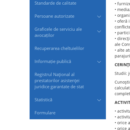
Standarde de сalitate
• furniz
• mediaz
• organi
Persoane autorizate
• oferă 
conflict
Graficele de serviciu ale
• partic
avocaților
• direcţ
ale Cons
Recuperarea cheltuielilor
• alte a
parajuri
Informație publică
CERINŢ
Studii: 
Registrul Naţional al
prestatorilor asistenţei
Cunoştin
juridice garantate de stat
calculat
complet
Statistică
ACTIVI
• activi
Formulare
• activi
• orice 
• orice 