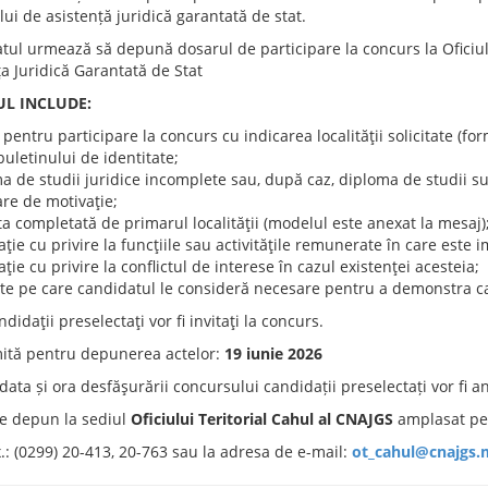
ui de asistență juridică garantată de stat.
ul urmează să depună dosarul de participare la concurs la Oficiul t
a Juridică Garantată de Stat
L INCLUDE:
 pentru participare la concurs cu indicarea localităţii solicitate (for
buletinului de identitate;
ma de studii juridice incomplete sau, după caz, diploma de studii s
are de motivaţie;
a completată de primarul localităţii (modelul este anexat la mesaj)
aţie cu privire la funcţiile sau activităţile remunerate în care este i
aţie cu privire la conflictul de interese în cazul existenţei acesteia;
cte pe care candidatul le consideră necesare pentru a demonstra cal
didaţii preselectaţi vor fi invitaţi la concurs.
mită pentru depunerea actelor:
19 iunie 2026
ata și ora desfăşurării concursului candidații preselectați vor fi a
se depun la sediul
Oficiului Teritorial Cahul al CNAJGS
amplasat pe a
ax.: (0299) 20-413, 20-763 sau la adresa de e-mail:
ot_cahul@cnajgs.