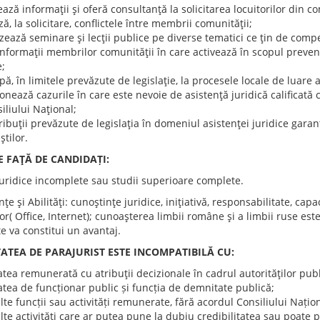
ează informaţii şi oferă consultanţă la solicitarea locuitorilor din c
ă, la solicitare, conflictele între membrii comunităţii;
zează seminare şi lecţii publice pe diverse tematici ce ţin de comp
informaţii membrilor comunităţii în care activează în scopul preven
e;
ipă, în limitele prevăzute de legislaţie, la procesele locale de luare a
ionează cazurile în care este nevoie de asistenţă juridică calificată că
iliului Naţional;
tribuţii prevăzute de legislaţia în domeniul asistenţei juridice gara
ştilor.
E FAŢĂ DE CANDIDAȚI:
juridice incomplete sau studii superioare complete.
ţe şi Abilităţi: cunoştinţe juridice, iniţiativă, responsabilitate, ca
or( Office, Internet); cunoaşterea limbii române şi a limbii ruse est
e va constitui un avantaj.
TATEA DE PARAJURIST ESTE INCOMPATIBILĂ CU:
tatea remunerată cu atribuţii decizionale în cadrul autorităţilor publ
tatea de funcționar public și funcția de demnitate publică;
alte funcții sau activități remunerate, fără acordul Consiliului Națion
alte activități care ar putea pune la dubiu credibilitatea sau poate 