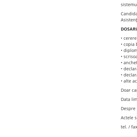
sistemul
Candidat
Asistenţ
DOSARU
• cerere
• copia 
• diplo
• scriso
• anchet
• declar
• declar
• alte a
Doar can
Data li
Despre d
Actele 
tel. / f