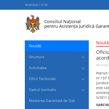
08.08.2026 | 07:30
Consiliul Național
pentru Asistența Juridică Garant
Noută
Noutăți
Ofici
Structura
acord
09 Iunie
Activitatea
Potrivit
nr.157-1
Oficii Teritoriale
juridice
este cal
Cadrul normativ
asistenţ
5/2011 (
Medierea Garantată de Stat
SARCIN