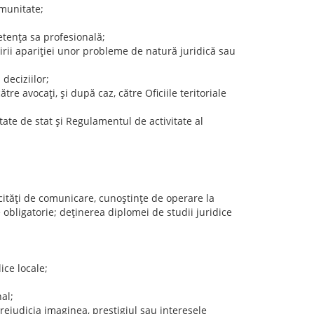
omunitate;
etenţa sa profesională;
irii apariţiei unor probleme de natură juridică sau
 deciziilor;
tre avocaţi, şi după caz, către Oficiile teritoriale
ntate de stat şi Regulamentul de activitate al
pacităţi de comunicare, cunoştinţe de operare la
e obligatorie; deţinerea diplomei de studii juridice
ice locale;
al;
prejudicia imaginea, prestigiul sau interesele