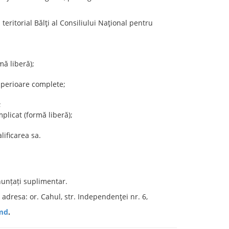
eritorial Bălţi al Consiliului Naţional pentru
mă liberă);
uperioare complete;
;
mplicat (formă liberă);
ificarea sa.
nunțați suplimentar.
dresa: or. Cahul, str. Independenţei nr. 6,
md
.