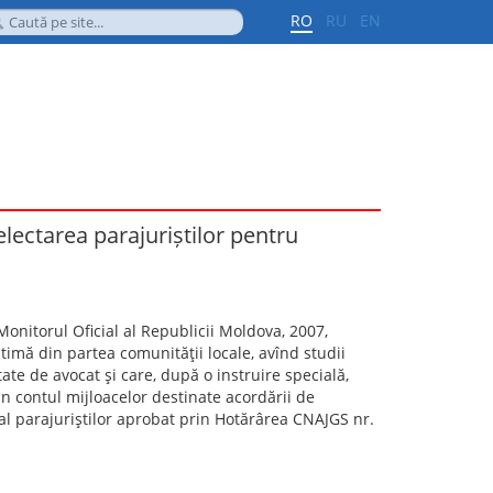
RO
RU
EN
lectarea parajuriștilor pentru
(Monitorul Oficial al Republicii Moldova, 2007,
timă din partea comunităţii locale, avînd studii
ate de avocat şi care, după o instruire specială,
in contul mijloacelor destinate acordării de
al parajuriştilor aprobat prin Hotărârea CNAJGS nr.