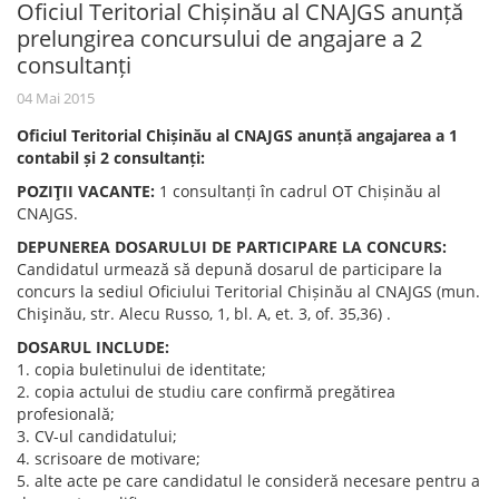
Oficiul Teritorial Chișinău al CNAJGS anunță
prelungirea concursului de angajare a 2
consultanți
04 Mai 2015
Oficiul Teritorial Chișinău al CNAJGS anunță angajarea a 1
contabil și 2 consultanți:
POZIŢII VACANTE:
1 consultanți în cadrul OT Chișinău al
CNAJGS.
DEPUNEREA DOSARULUI DE PARTICIPARE LA CONCURS:
Candidatul urmează să depună dosarul de participare la
concurs la sediul Oficiului Teritorial Chișinău al CNAJGS (mun.
Chişinău, str. Alecu Russo, 1, bl. A, et. 3, of. 35,36) .
DOSARUL INCLUDE:
1. copia buletinului de identitate;
2. copia actului de studiu care confirmă pregătirea
profesională;
3. CV-ul candidatului;
4. scrisoare de motivare;
5. alte acte pe care candidatul le consideră necesare pentru a