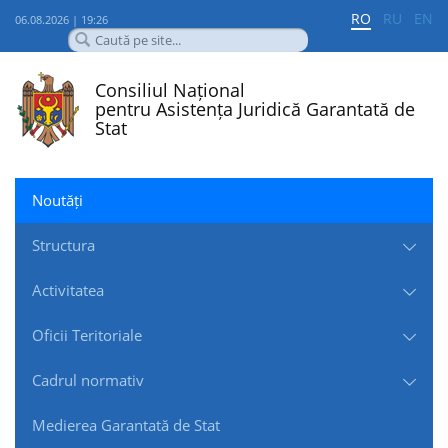
RO
RU
EN
06.08.2026 | 19:26
Consiliul Național
pentru Asistența Juridică Garantată de
Stat
Noutăți
Structura
Activitatea
Oficii Teritoriale
Cadrul normativ
Medierea Garantată de Stat