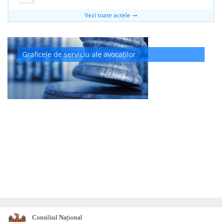
Vezi toate actele
Graficele de serviciu ale avocaților
Consiliul Național