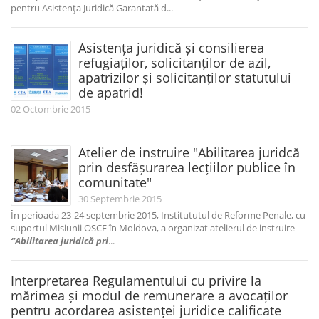
pentru Asistenţa Juridică Garantată d...
Asistența juridică și consilierea
refugiaților, solicitanților de azil,
apatrizilor și solicitanților statutului
de apatrid!
02 Octombrie 2015
Atelier de instruire "Abilitarea juridcă
prin desfășurarea lecțiilor publice în
comunitate"
30 Septembrie 2015
În perioada 23-24 septembrie 2015, Institututul de Reforme Penale, cu
suportul Misiunii OSCE în Moldova, a organizat atelierul de instruire
“Abilitarea juridică pri
...
Interpretarea Regulamentului cu privire la
mărimea și modul de remunerare a avocaților
pentru acordarea asistenței juridice calificate