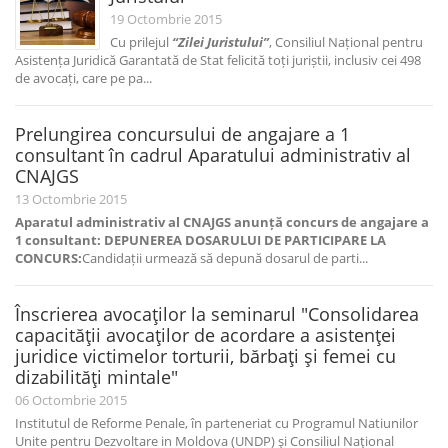
19 Octombrie 2015
Cu prilejul
“Zilei Juristului”
, Consiliul Național pentru
Asistența Juridică Garantată de Stat felicită toți juriștii, inclusiv cei 498
de avocați, care pe pa...
Prelungirea concursului de angajare a 1
consultant în cadrul Aparatului administrativ al
CNAJGS
13 Octombrie 2015
Aparatul administrativ al CNAJGS anunță concurs de angajare a
1 consultant:
DEPUNEREA DOSARULUI DE PARTICIPARE LA
CONCURS:
Candidații urmează să depună dosarul de parti...
Înscrierea avocaţilor la seminarul "Consolidarea
capacităţii avocaţilor de acordare a asistenţei
juridice victimelor torturii, bărbaţi şi femei cu
dizabilităţi mintale"
06 Octombrie 2015
Institutul de Reforme Penale, în parteneriat cu Programul Natiunilor
Unite pentru Dezvoltare in Moldova (UNDP) şi Consiliul Naţional