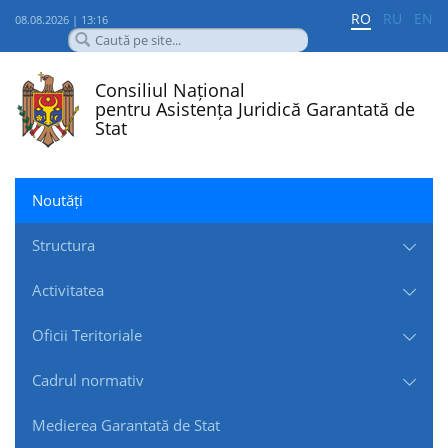
RO
RU
EN
08.08.2026 | 13:16
Consiliul Național
pentru Asistența Juridică Garantată de
Stat
Noutăți
Structura
Activitatea
Oficii Teritoriale
Cadrul normativ
Medierea Garantată de Stat