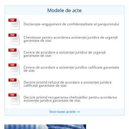
Modele de acte
Declarație–angajament de confidențialitate al parajuristului
Chestionar pentru acordarea asistenței juridice de urgență
garantate de stat
Cerere de acordare a asistenței juridice de urgență
garantate de stat
Cerere de acordare a asistenței juridice calificate garantate
de stat
Decizie privind refuzul de acordare a asistenței juridice
calificate garantate de stat
Decizie privind recuperarea cheltuielilor pentru acordarea
asistenței juridice garantate de stat
Vezi toate actele