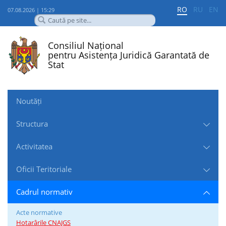
RO
RU
EN
07.08.2026 | 15:29
Consiliul Național
pentru Asistența Juridică Garantată de
Stat
Noutăți
Structura
Activitatea
Oficii Teritoriale
Cadrul normativ
Acte normative
Hotarârile CNAJGS