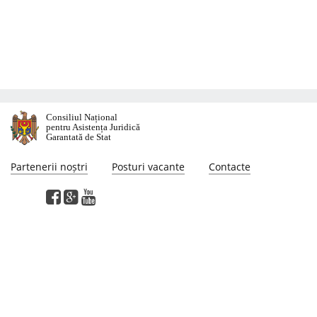
Consiliul Național
pentru Asistența Juridică
Garantată de Stat
Partenerii noștri
Posturi vacante
Contacte
Această pagină web a fost elaborată cu susținerea proiectului "Suport pentru
reformarea sectorului justiției în Moldova", finanţat de Programul Naţiunilor
Unite pentru Dezvoltare. Opiniile exprimate pe această pagina web aparţin
autorilor şi nu reflectă neapărat punctul de vedere sau politicile Programului
Naţiunilor Unite pentru Dezvoltare.