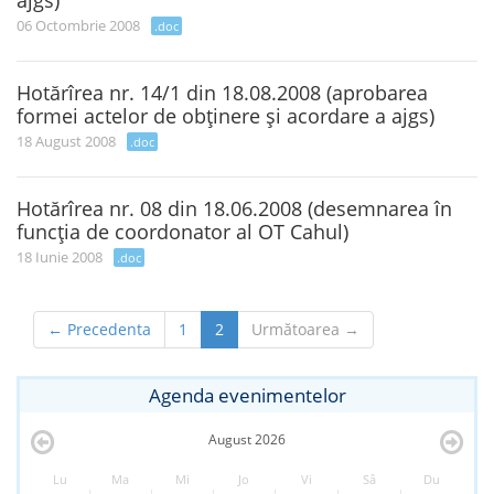
ajgs)
06 Octombrie 2008
.doc
Hotărîrea nr. 14/1 din 18.08.2008 (aprobarea
formei actelor de obţinere şi acordare a ajgs)
18 August 2008
.doc
Hotărîrea nr. 08 din 18.06.2008 (desemnarea în
funcţia de coordonator al OT Cahul)
18 Iunie 2008
.doc
← Precedenta
1
2
Următoarea →
Agenda evenimentelor
August
2026
Lu
Ma
Mi
Jo
Vi
Sâ
Du