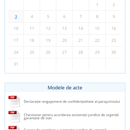
1
2
3
4
5
6
7
8
9
10
11
12
13
14
15
16
17
18
19
20
21
22
23
24
25
26
27
28
29
30
31
Modele de acte
Declarație–angajament de confidențialitate al parajuristului
Chestionar pentru acordarea asistenței juridice de urgență
garantate de stat
Cerere de acordare a asistenței juridice de urgență