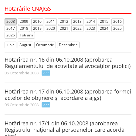
Hotarârile CNAJGS
2008
2009
2010
2011
2012
2013
2014
2015
2016
2017
2018
2019
2020
2021
2022
2023
2024
2025
2026
Toți anii
Iunie
August
Octombrie
Decembrie
Hotărîrea nr. 18 din 06.10.2008 (aprobarea
Regulamentului de activitate al avocaţilor publici)
06 Octombrie 2008
.doc
Hotărîrea nr. 17 din 06.10.2008 (aprobarea formei
actelor de obţinere şi acordare a ajgs)
06 Octombrie 2008
.doc
Hotărîrea nr. 17/1 din 06.10.2008 (aprobarea
Registrului naţional al persoanelor care acordă