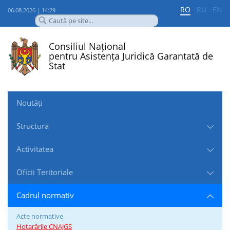
RO
RU
EN
06.08.2026 | 14:29
Consiliul Național
pentru Asistența Juridică Garantată de
Stat
Noutăți
Structura
Activitatea
Oficii Teritoriale
Cadrul normativ
Acte normative
Hotarârile CNAJGS